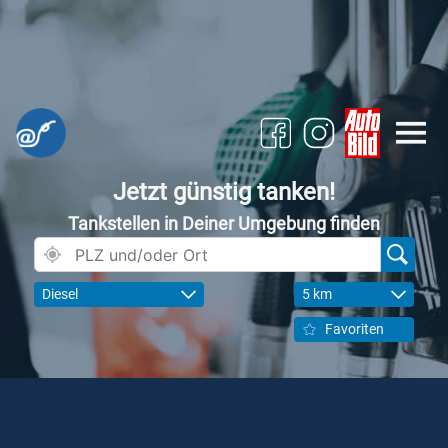
Jetzt günstig tanken!
Tankstellen in Deiner Umgebung finden
Diesel
5 km
Favoriten