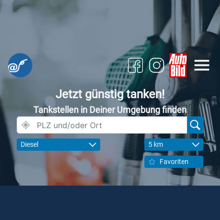
Jetzt günstig tanken!
Tankstellen in Deiner Umgebung finden
Diesel
5 km
Favoriten