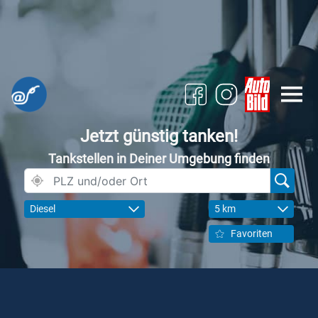
Jetzt günstig tanken!
Tankstellen in Deiner Umgebung finden
Diesel
5 km
Favoriten