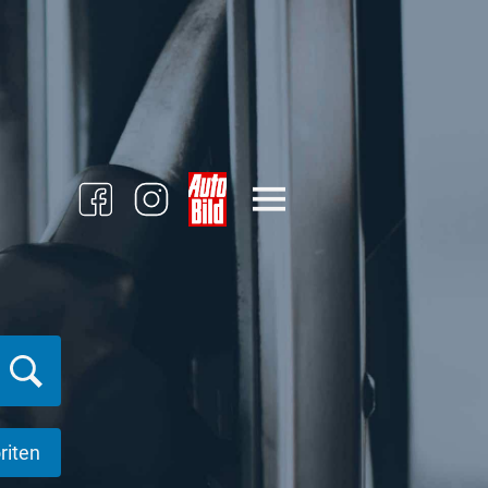
riten