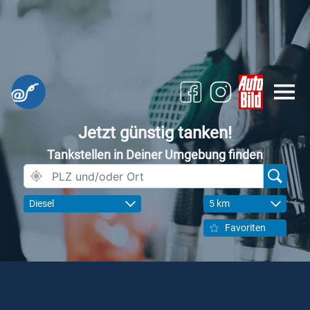
Jetzt günstig tanken!
Tankstellen in Deiner Umgebung finden
Diesel
5 km
Favoriten