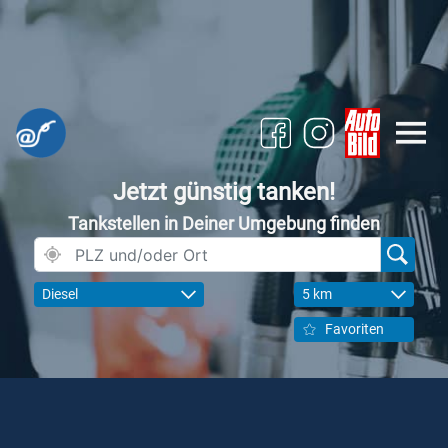
Jetzt günstig tanken!
Tankstellen in Deiner Umgebung finden
Diesel
5 km
Favoriten