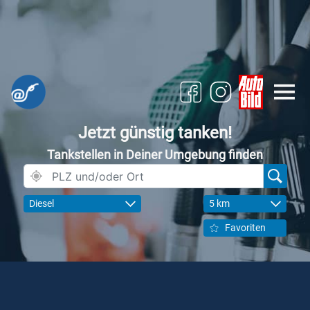
Jetzt günstig tanken!
Tankstellen in Deiner Umgebung finden
Diesel
5 km
Favoriten