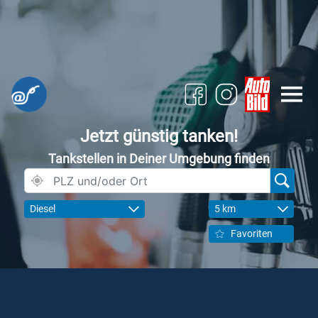
Jetzt günstig tanken!
Tankstellen in Deiner Umgebung finden
Diesel
5 km
Favoriten