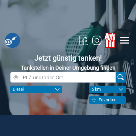
Jetzt günstig tanken!
Tankstellen in Deiner Umgebung finden
Diesel
5 km
Favoriten