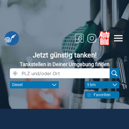
Jetzt günstig tanken!
Tankstellen in Deiner Umgebung finden
Diesel
5 km
Favoriten