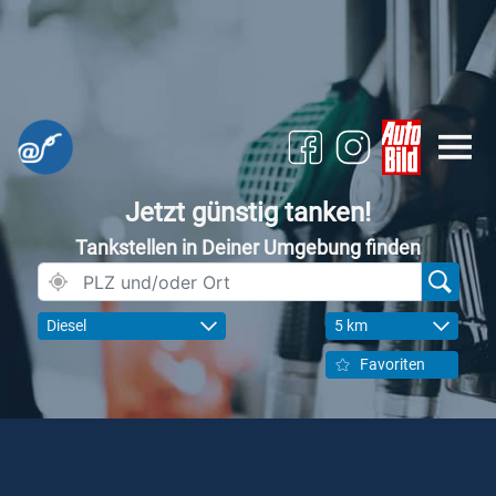
Jetzt günstig tanken!
Tankstellen in Deiner Umgebung finden
Diesel
5 km
Favoriten