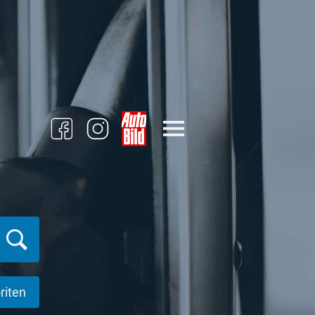
riten