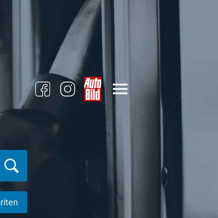
riten