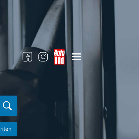
riten