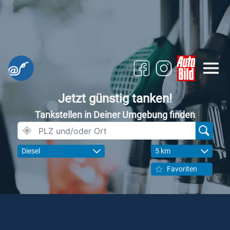
Jetzt günstig tanken!
Tankstellen in Deiner Umgebung finden
Diesel
5 km
Favoriten