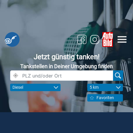
Jetzt günstig tanken!
Tankstellen in Deiner Umgebung finden
Diesel
5 km
Favoriten