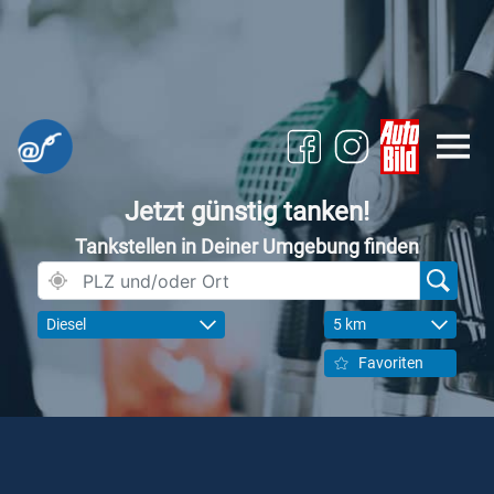
Jetzt günstig tanken!
Tankstellen in Deiner Umgebung finden
Diesel
5 km
Favoriten