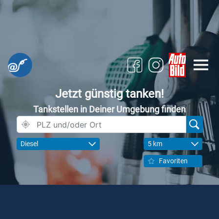
Jetzt günstig tanken!
Tankstellen in Deiner Umgebung finden
Diesel
5 km
Favoriten