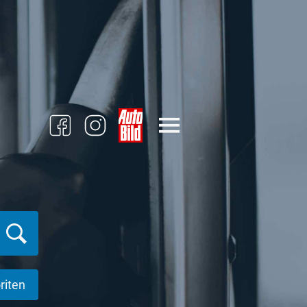
riten