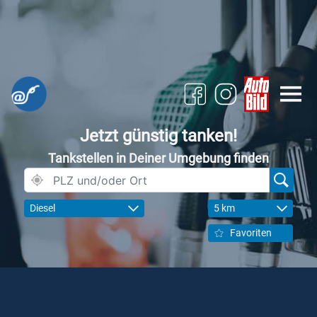
Jetzt günstig tanken!
Tankstellen in Deiner Umgebung finden
Diesel
5 km
Favoriten