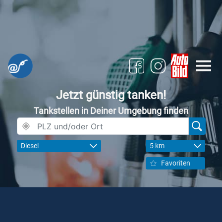
Jetzt günstig tanken!
Tankstellen in Deiner Umgebung finden
Diesel
5 km
Favoriten