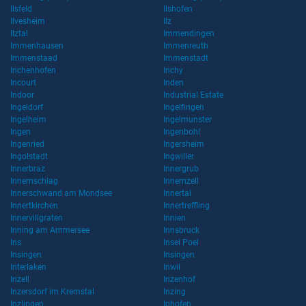
Ilsfeld
Ilshofen
Ilvesheim
Ilz
Ilztal
Immendingen
Immenhausen
Immenreuth
Immenstaad
Immenstadt
Inchenhofen
Inchy
Incourt
Inden
Indoor
Industrial Estate
Ingeldorf
Ingelfingen
Ingelheim
Ingelmunster
Ingen
Ingenbohl
Ingenried
Ingersheim
Ingolstadt
Ingwiller
Innerbraz
Innergrub
Innernschlag
Innernzell
Innerschwand am Mondsee
Innertal
Innertkirchen
Innertreffling
Innervillgraten
Innien
Inning am Ammersee
Innsbruck
Ins
Insel Poel
Insingen
Insingen
Interlaken
Inwil
Inzell
Inzenhof
Inzersdorf im Kremstal
Inzing
Inzlingen
Iphofen