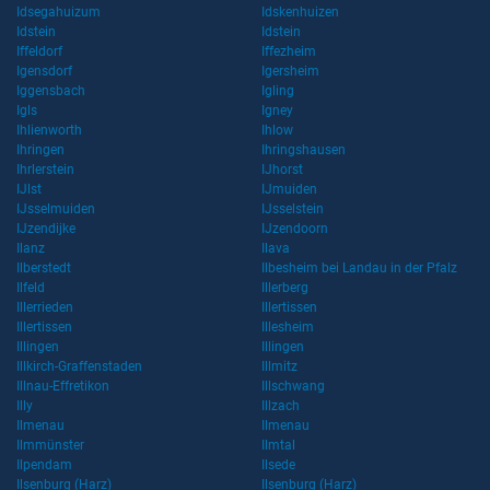
Idsegahuizum
Idskenhuizen
Idstein
Idstein
Iffeldorf
Iffezheim
Igensdorf
Igersheim
Iggensbach
Igling
Igls
Igney
Ihlienworth
Ihlow
Ihringen
Ihringshausen
Ihrlerstein
IJhorst
IJlst
IJmuiden
IJsselmuiden
IJsselstein
IJzendijke
IJzendoorn
Ilanz
Ilava
Ilberstedt
Ilbesheim bei Landau in der Pfalz
Ilfeld
Illerberg
Illerrieden
Illertissen
Illertissen
Illesheim
Illingen
Illingen
Illkirch-Graffenstaden
Illmitz
Illnau-Effretikon
Illschwang
Illy
Illzach
Ilmenau
Ilmenau
Ilmmünster
Ilmtal
Ilpendam
Ilsede
Ilsenburg (Harz)
Ilsenburg (Harz)