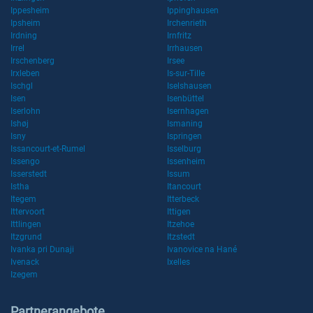
Ippesheim
Ippinghausen
Ipsheim
Irchenrieth
Irdning
Irnfritz
Irrel
Irrhausen
Irschenberg
Irsee
Irxleben
Is-sur-Tille
Ischgl
Iselshausen
Isen
Isenbüttel
Iserlohn
Isernhagen
Ishøj
Ismaning
Isny
Ispringen
Issancourt-et-Rumel
Isselburg
Issengo
Issenheim
Isserstedt
Issum
Istha
Itancourt
Itegem
Itterbeck
Ittervoort
Ittigen
Ittlingen
Itzehoe
Itzgrund
Itzstedt
Ivanka pri Dunaji
Ivanovice na Hané
Ivenack
Ixelles
Izegem
Partnerangebote