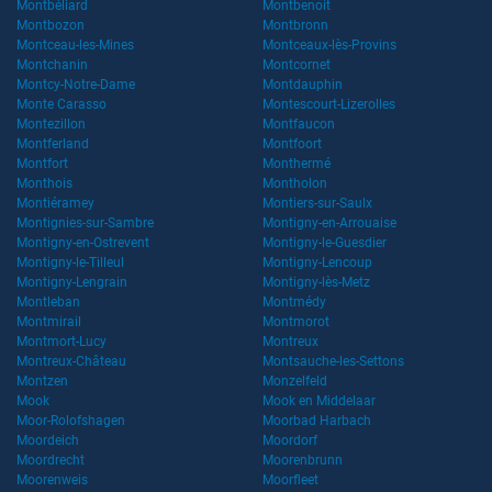
Montbéliard
Montbenoit
Montbozon
Montbronn
Montceau-les-Mines
Montceaux-lès-Provins
Montchanin
Montcornet
Montcy-Notre-Dame
Montdauphin
Monte Carasso
Montescourt-Lizerolles
Montezillon
Montfaucon
Montferland
Montfoort
Montfort
Monthermé
Monthois
Montholon
Montiéramey
Montiers-sur-Saulx
Montignies-sur-Sambre
Montigny-en-Arrouaise
Montigny-en-Ostrevent
Montigny-le-Guesdier
Montigny-le-Tilleul
Montigny-Lencoup
Montigny-Lengrain
Montigny-lès-Metz
Montleban
Montmédy
Montmirail
Montmorot
Montmort-Lucy
Montreux
Montreux-Château
Montsauche-les-Settons
Montzen
Monzelfeld
Mook
Mook en Middelaar
Moor-Rolofshagen
Moorbad Harbach
Moordeich
Moordorf
Moordrecht
Moorenbrunn
Moorenweis
Moorfleet