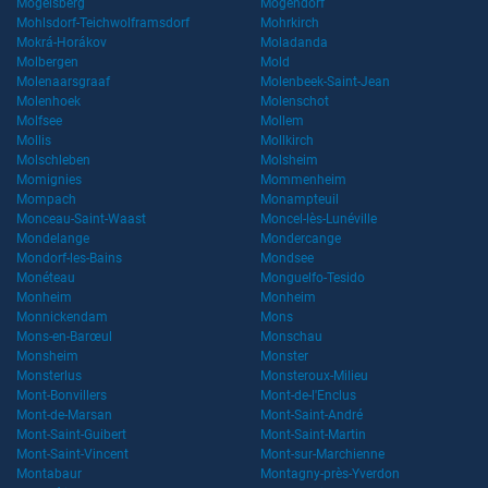
Mogelsberg
Mogendorf
Mohlsdorf-Teichwolframsdorf
Mohrkirch
Mokrá-Horákov
Moladanda
Molbergen
Mold
Molenaarsgraaf
Molenbeek-Saint-Jean
Molenhoek
Molenschot
Molfsee
Mollem
Mollis
Mollkirch
Molschleben
Molsheim
Momignies
Mommenheim
Mompach
Monampteuil
Monceau-Saint-Waast
Moncel-lès-Lunéville
Mondelange
Mondercange
Mondorf-les-Bains
Mondsee
Monéteau
Monguelfo-Tesido
Monheim
Monheim
Monnickendam
Mons
Mons-en-Barœul
Monschau
Monsheim
Monster
Monsterlus
Monsteroux-Milieu
Mont-Bonvillers
Mont-de-l'Enclus
Mont-de-Marsan
Mont-Saint-André
Mont-Saint-Guibert
Mont-Saint-Martin
Mont-Saint-Vincent
Mont-sur-Marchienne
Montabaur
Montagny-près-Yverdon