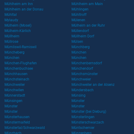
Mühlheim am Inn
Mühlheim am Main
Mühlheim an der Donau
Mühlingen
Mühltal
Mühltroff
Mylaudy
Mülenen
Mülheim (Mosel)
Mülheim an der Ruhr
Mülheim-Kärlich
Müllendorf
Müllheim
Müllheim Dorf
Müllrose
Mülsen
Mümliswil-Ramiswil
Münchberg
Müncheberg
München
München
München
München-Flughafen
Münchenbernsdorf
Münchenbuchsee
Münchendorf
Münchhausen
Münchsmünster
Münchsteinach
Münchweier
Münchweiler
Münchweiler an der Alsenz
Münchwilen
Mündersbach
Münnerstadt
Münsing
Münsingen
Münster
Münster
Münster
Münster
Münster (bei Dieburg)
Münsterhausen
Münsterlingen
Münstermaifeld
Münsterschwarzach
Münstertal/Schwarzwald
Müntschemier
Münzbach
Münzenberg