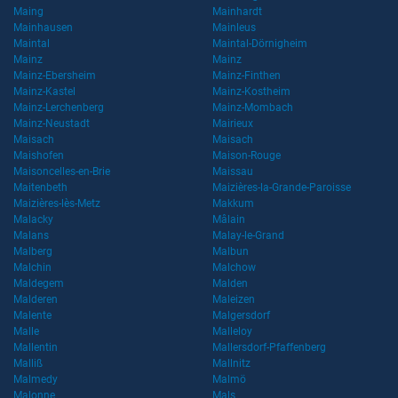
Maing
Mainhardt
Mainhausen
Mainleus
Maintal
Maintal-Dörnigheim
Mainz
Mainz
Mainz-Ebersheim
Mainz-Finthen
Mainz-Kastel
Mainz-Kostheim
Mainz-Lerchenberg
Mainz-Mombach
Mainz-Neustadt
Mairieux
Maisach
Maisach
Maishofen
Maison-Rouge
Maisoncelles-en-Brie
Maissau
Maitenbeth
Maizières-la-Grande-Paroisse
Maizières-lès-Metz
Makkum
Malacky
Mâlain
Malans
Malay-le-Grand
Malberg
Malbun
Malchin
Malchow
Maldegem
Malden
Malderen
Maleizen
Malente
Malgersdorf
Malle
Malleloy
Mallentin
Mallersdorf-Pfaffenberg
Malliß
Mallnitz
Malmedy
Malmö
Malonne
Mals