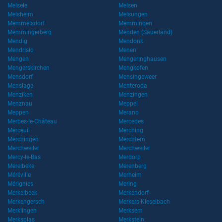
Melsele
Melsen
Melsheim
Melsungen
Memmelsdorf
Memmingen
Memmingerberg
Menden (Sauerland)
Mendig
Mendonk
Mendrisio
Menen
Mengen
Mengeringhausen
Mengerskirchen
Mengkofen
Mensdorf
Mensingeweer
Menslage
Menteroda
Menziken
Menzingen
Menznau
Meppel
Meppen
Merano
Merbes-le-Château
Mercedes
Merceuil
Merching
Merchingen
Merchtem
Merchweiler
Merchweiler
Mercy-le-Bas
Merdorp
Merelbeke
Merenberg
Méréville
Merheim
Mérignies
Mering
Merkelbeek
Merkendorf
Merkengersch
Merkers-Kieselbach
Merklingen
Merksem
Merksplas
Merkstein