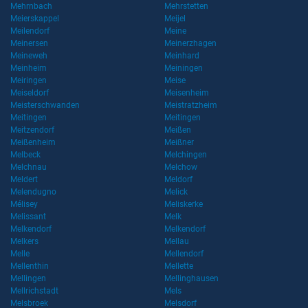
Mehrnbach
Mehrstetten
Meierskappel
Meijel
Meilendorf
Meine
Meinersen
Meinerzhagen
Meineweh
Meinhard
Meinheim
Meiningen
Meiringen
Meise
Meiseldorf
Meisenheim
Meisterschwanden
Meistratzheim
Meitingen
Meitingen
Meitzendorf
Meißen
Meißenheim
Meißner
Melbeck
Melchingen
Melchnau
Melchow
Meldert
Meldorf
Melendugno
Melick
Mélisey
Meliskerke
Melissant
Melk
Melkendorf
Melkendorf
Melkers
Mellau
Melle
Mellendorf
Mellenthin
Mellette
Mellingen
Mellinghausen
Mellrichstadt
Mels
Melsbroek
Melsdorf