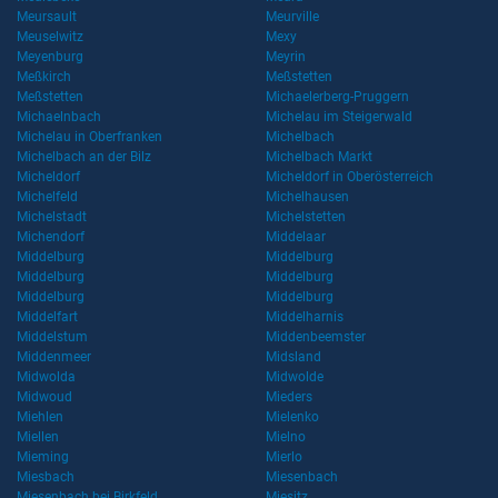
Meursault
Meurville
Meuselwitz
Mexy
Meyenburg
Meyrin
Meßkirch
Meßstetten
Meßstetten
Michaelerberg-Pruggern
Michaelnbach
Michelau im Steigerwald
Michelau in Oberfranken
Michelbach
Michelbach an der Bilz
Michelbach Markt
Micheldorf
Micheldorf in Oberösterreich
Michelfeld
Michelhausen
Michelstadt
Michelstetten
Michendorf
Middelaar
Middelburg
Middelburg
Middelburg
Middelburg
Middelburg
Middelburg
Middelfart
Middelharnis
Middelstum
Middenbeemster
Middenmeer
Midsland
Midwolda
Midwolde
Midwoud
Mieders
Miehlen
Mielenko
Miellen
Mielno
Mieming
Mierlo
Miesbach
Miesenbach
Miesenbach bei Birkfeld
Miesitz