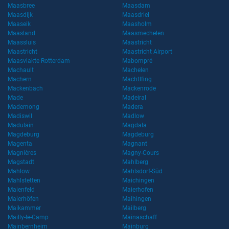
Maasbree
Maasdam
Maasdijk
Maasdriel
Maaseik
Maasholm
Maasland
Maasmechelen
Maassluis
Maastricht
Maastricht
Maastricht Airport
Maasvlakte Rotterdam
Mabompré
Machault
Machelen
Machern
Machtlfing
Mackenbach
Mackenrode
Made
Madeiral
Mademong
Madera
Madiswil
Madlow
Madulain
Magdala
Magdeburg
Magdeburg
Magenta
Magnant
Magnières
Magny-Cours
Magstadt
Mahlberg
Mahlow
Mahlsdorf-Süd
Mahlstetten
Maichingen
Maienfeld
Maierhofen
Maierhöfen
Maihingen
Maikammer
Mailberg
Mailly-le-Camp
Mainaschaff
Mainbernheim
Mainburg