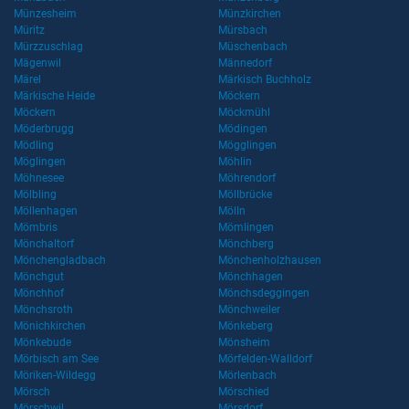
Münzesheim
Münzkirchen
Müritz
Mürsbach
Mürzzuschlag
Müschenbach
Mägenwil
Männedorf
Märel
Märkisch Buchholz
Märkische Heide
Möckern
Möckern
Möckmühl
Möderbrugg
Mödingen
Mödling
Mögglingen
Möglingen
Möhlin
Möhnesee
Möhrendorf
Mölbling
Möllbrücke
Möllenhagen
Mölln
Mömbris
Mömlingen
Mönchaltorf
Mönchberg
Mönchengladbach
Mönchenholzhausen
Mönchgut
Mönchhagen
Mönchhof
Mönchsdeggingen
Mönchsroth
Mönchweiler
Mönichkirchen
Mönkeberg
Mönkebude
Mönsheim
Mörbisch am See
Mörfelden-Walldorf
Möriken-Wildegg
Mörlenbach
Mörsch
Mörschied
Mörschwil
Mörsdorf