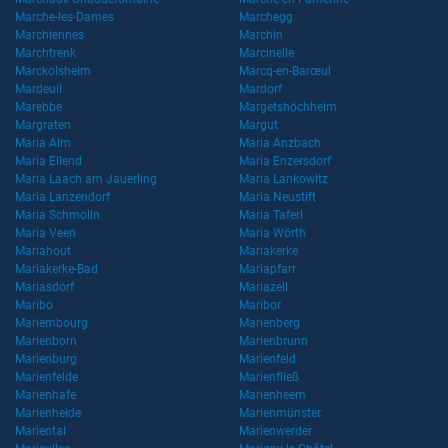
Marche-les-Dames
Marchegg
Marchiennes
Marchin
Marchtrenk
Marcinelle
Marckolsheim
Marcq-en-Barœul
Mardeuil
Mardorf
Marebbe
Margetshöchheim
Margraten
Margut
Maria Alm
Maria Anzbach
Maria Ellend
Maria Enzersdorf
Maria Laach am Jauerling
Maria Lankowitz
Maria Lanzendorf
Maria Neustift
Maria Schmolln
Maria Taferl
Maria Veen
Maria Wörth
Mariahout
Mariakerke
Mariakerke-Bad
Mariapfarr
Mariasdorf
Mariazell
Maribo
Maribor
Mariembourg
Marienberg
Marienborn
Marienbrunn
Marienburg
Marienfeld
Marienfelde
Marienfließ
Marienhafe
Marienheem
Marienheide
Marienmünster
Mariental
Marienwerder