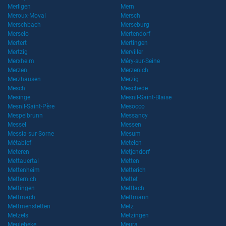
Merligen
Mern
Meroux-Moval
Mersch
Merschbach
Merseburg
Merselo
Mertendorf
Mertert
Mertingen
Mertzig
Merviller
Merxheim
Méry-sur-Seine
Merzen
Merzenich
Merzhausen
Merzig
Mesch
Meschede
Mesinge
Mesnil-Saint-Blaise
Mesnil-Saint-Père
Mesocco
Mespelbrunn
Messancy
Messel
Messen
Messia-sur-Sorne
Mesum
Métabief
Metelen
Meteren
Metjendorf
Mettauertal
Metten
Mettenheim
Metterich
Metternich
Mettet
Mettingen
Mettlach
Mettmach
Mettmann
Mettmenstetten
Metz
Metzels
Metzingen
Meulebeke
Meura