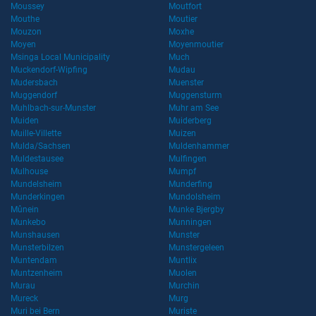
Moussey
Moutfort
Mouthe
Moutier
Mouzon
Moxhe
Moyen
Moyenmoutier
Msinga Local Municipality
Much
Muckendorf-Wipfing
Mudau
Mudersbach
Muenster
Muggendorf
Muggensturm
Muhlbach-sur-Munster
Muhr am See
Muiden
Muiderberg
Muille-Villette
Muizen
Mulda/Sachsen
Muldenhammer
Muldestausee
Mulfingen
Mulhouse
Mumpf
Mundelsheim
Munderfing
Munderkingen
Mundolsheim
Mûnein
Munke Bjergby
Munkebo
Munningen
Munshausen
Munster
Munsterbilzen
Munstergeleen
Muntendam
Muntlix
Muntzenheim
Muolen
Murau
Murchin
Mureck
Murg
Muri bei Bern
Muriste