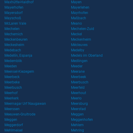
Maxhütte-Haidhof
Mayen
Mayerhofen
Mayerlehen
Mayersdorf
Mayrhofen
Mayschoß
Maßbach
McLaren Vale
Meano
Mechelen
Mechelen-Zuid
Mechernich
Meckel
Meckenbeuren
Meckenheim
Meckesheim
Mécleuves
Medebach
Medelby
Medellín, Espanja
Medels im Oberland
Medemblik
Medlingen
Meeden
Meeder
Meensel-Kiezegem
Meerane
Meerbeck
Meerbeek
Meerbeke
Meerbusch
Meerbusch
Meerfeld
Meerhof
Meerhout
Meerkerk
Meerlo
Meernagar Urf Naugawan
Meersburg
Meerssen
Meerstad
Meeuwen-Gruitrode
Meggen
Meggen
Meggenhofen
Meggerdorf
Mehlem
Mehlmeisel
Mehring