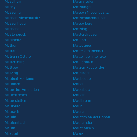
Maselheim
Masna Luka
Masny
Massangis
Massemen
Massen-Niederlausitz
Massen-Niederlausitz
Massenbachhausen
Massenhoven
Masserberg
Masseria
Massing
Mastenbroek
Mastershausen
Mastholte
Mathod
Mathon
Matougues
Matran
Matrei am Brenner
Matrei in Osttirol
Matten bei Interlaken
Mattersburg
Mattighofen
Mattsee
Matzen-Raggendorf
Matzing
Matzingen
Maubert-Fontaine
Maubeuge
Maudach
Mauer
Mauer bei Amstetten
Mauerbach
Mauerkirchen
Mauern
Mauerstetten
Maulbronn
Maulburg
Maur
Maurach
Mauren
Maurik
Mautern an der Donau
Mauternbach
Mauterndorf
Mauth
Mauthausen
Maxdorf
Maxéville