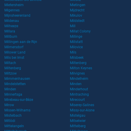
Mietersheim
Mietingen
Migennes
Mijdrecht
Mijnsheerenland
Mikulov
Mildenau
Mildstedt
Milheeze
Mill
Millara
Millat Colony
Millburn
Millinge
Millingen aan de Rijn
Millstatt
Milmersdorf
Milovice
Milower Land
Mils
Mils bei Imst
Milsbeek
Miltach
Miltenberg
Miltenberg
Milton Keynes
Miltzow
Milvignes
Mimmenhausen
Mindelheim
Mindelstetten
Minden
Minden
Minderhout
Minnertsga
Mintraching
Mirebeau-sur-Bèze
Mirecourt
Mirow
Miserey-Salines
Missen-Wilhams
Missy-sur-Aisne
Mistelbach
Mistelgau
Mitlödi
Mitselwier
Mittelangeln
Mittelberg