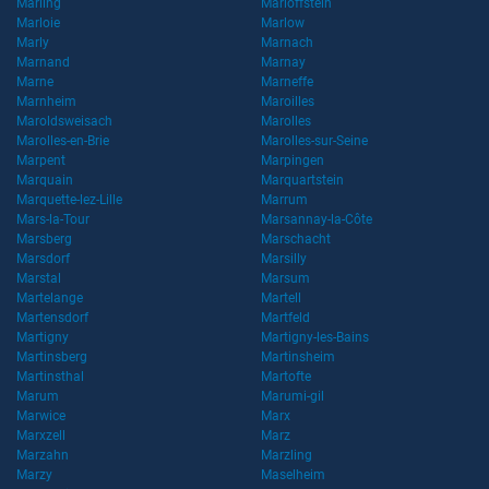
Marling
Marloffstein
Marloie
Marlow
Marly
Marnach
Marnand
Marnay
Marne
Marneffe
Marnheim
Maroilles
Maroldsweisach
Marolles
Marolles-en-Brie
Marolles-sur-Seine
Marpent
Marpingen
Marquain
Marquartstein
Marquette-lez-Lille
Marrum
Mars-la-Tour
Marsannay-la-Côte
Marsberg
Marschacht
Marsdorf
Marsilly
Marstal
Marsum
Martelange
Martell
Martensdorf
Martfeld
Martigny
Martigny-les-Bains
Martinsberg
Martinsheim
Martinsthal
Martofte
Marum
Marumi-gil
Marwice
Marx
Marxzell
Marz
Marzahn
Marzling
Marzy
Maselheim