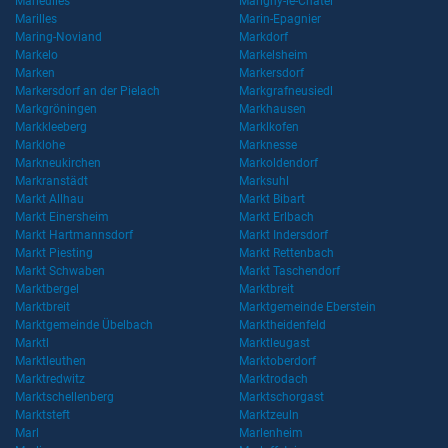
Marieulles
Marigny-le-Châtel
Marilles
Marin-Epagnier
Maring-Noviand
Markdorf
Markelo
Markelsheim
Marken
Markersdorf
Markersdorf an der Pielach
Markgrafneusiedl
Markgröningen
Markhausen
Markkleeberg
Marklkofen
Marklohe
Marknesse
Markneukirchen
Markoldendorf
Markranstädt
Marksuhl
Markt Allhau
Markt Bibart
Markt Einersheim
Markt Erlbach
Markt Hartmannsdorf
Markt Indersdorf
Markt Piesting
Markt Rettenbach
Markt Schwaben
Markt Taschendorf
Marktbergel
Marktbreit
Marktbreit
Marktgemeinde Eberstein
Marktgemeinde Übelbach
Marktheidenfeld
Marktl
Marktleugast
Marktleuthen
Marktoberdorf
Marktredwitz
Marktrodach
Marktschellenberg
Marktschorgast
Marktsteft
Marktzeuln
Marl
Marlenheim