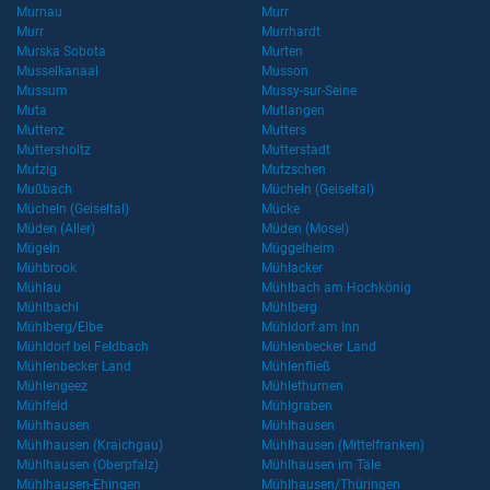
Murnau
Murr
Murr
Murrhardt
Murska Sobota
Murten
Musselkanaal
Musson
Mussum
Mussy-sur-Seine
Muta
Mutlangen
Muttenz
Mutters
Muttersholtz
Mutterstadt
Mutzig
Mutzschen
Mußbach
Mücheln (Geiseltal)
Mücheln (Geiseltal)
Mücke
Müden (Aller)
Müden (Mosel)
Mügeln
Müggelheim
Mühbrook
Mühlacker
Mühlau
Mühlbach am Hochkönig
Mühlbachl
Mühlberg
Mühlberg/Elbe
Mühldorf am Inn
Mühldorf bei Feldbach
Mühlenbecker Land
Mühlenbecker Land
Mühlenfließ
Mühlengeez
Mühlethurnen
Mühlfeld
Mühlgraben
Mühlhausen
Mühlhausen
Mühlhausen (Kraichgau)
Mühlhausen (Mittelfranken)
Mühlhausen (Oberpfalz)
Mühlhausen im Täle
Mühlhausen-Ehingen
Mühlhausen/Thüringen