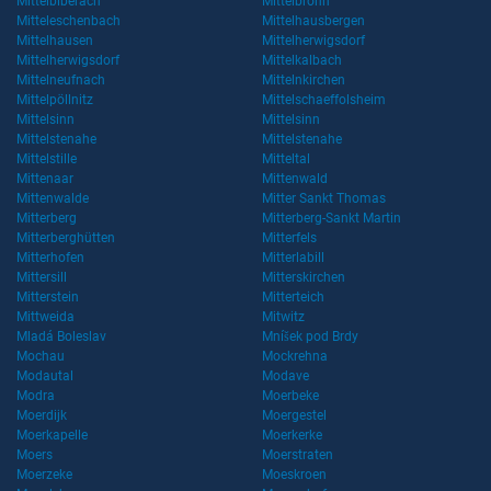
Mittelbiberach
Mittelbronn
Mitteleschenbach
Mittelhausbergen
Mittelhausen
Mittelherwigsdorf
Mittelherwigsdorf
Mittelkalbach
Mittelneufnach
Mittelnkirchen
Mittelpöllnitz
Mittelschaeffolsheim
Mittelsinn
Mittelsinn
Mittelstenahe
Mittelstenahe
Mittelstille
Mitteltal
Mittenaar
Mittenwald
Mittenwalde
Mitter Sankt Thomas
Mitterberg
Mitterberg-Sankt Martin
Mitterberghütten
Mitterfels
Mitterhofen
Mitterlabill
Mittersill
Mitterskirchen
Mitterstein
Mitterteich
Mittweida
Mitwitz
Mladá Boleslav
Mníšek pod Brdy
Mochau
Mockrehna
Modautal
Modave
Modra
Moerbeke
Moerdijk
Moergestel
Moerkapelle
Moerkerke
Moers
Moerstraten
Moerzeke
Moeskroen