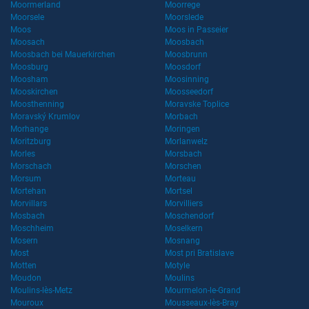
Moormerland
Moorrege
Moorsele
Moorslede
Moos
Moos in Passeier
Moosach
Moosbach
Moosbach bei Mauerkirchen
Moosbrunn
Moosburg
Moosdorf
Moosham
Moosinning
Mooskirchen
Moosseedorf
Moosthenning
Moravske Toplice
Moravský Krumlov
Morbach
Morhange
Moringen
Moritzburg
Morlanwelz
Morles
Morsbach
Morschach
Morschen
Morsum
Morteau
Mortehan
Mortsel
Morvillars
Morvilliers
Mosbach
Moschendorf
Moschheim
Moselkern
Mosern
Mosnang
Most
Most pri Bratislave
Motten
Motyle
Moudon
Moulins
Moulins-lès-Metz
Mourmelon-le-Grand
Mouroux
Mousseaux-lès-Bray