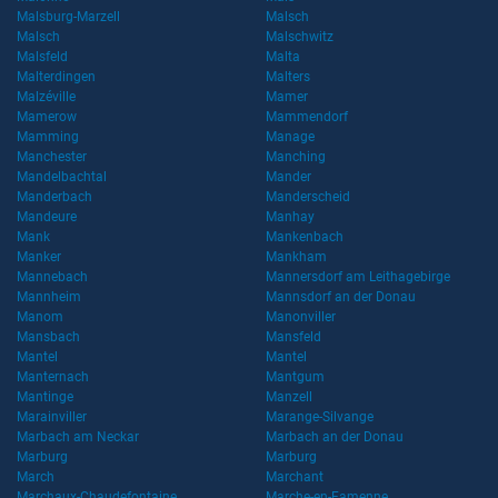
Malsburg-Marzell
Malsch
Malsch
Malschwitz
Malsfeld
Malta
Malterdingen
Malters
Malzéville
Mamer
Mamerow
Mammendorf
Mamming
Manage
Manchester
Manching
Mandelbachtal
Mander
Manderbach
Manderscheid
Mandeure
Manhay
Mank
Mankenbach
Manker
Mankham
Mannebach
Mannersdorf am Leithagebirge
Mannheim
Mannsdorf an der Donau
Manom
Manonviller
Mansbach
Mansfeld
Mantel
Mantel
Manternach
Mantgum
Mantinge
Manzell
Marainviller
Marange-Silvange
Marbach am Neckar
Marbach an der Donau
Marburg
Marburg
March
Marchant
Marchaux-Chaudefontaine
Marche-en-Famenne