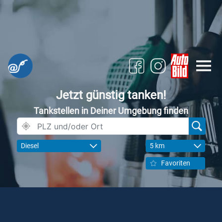
Jetzt günstig tanken!
Tankstellen in Deiner Umgebung finden
Diesel
5 km
Favoriten