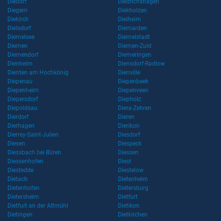
Diedorf
Diedrichshagen
Diegem
Diekholzen
Diekirch
Dielheim
Dielsdorf
Diemarden
Diemelsee
Diemelstadt
Diemen
Diemen-Zuid
Diemendorf
Diemeringen
Dienheim
Diensdorf-Radlow
Dienten am Hochkönig
Dienville
Diepenau
Diepenbeek
Diepenheim
Diepenveen
Diepersdorf
Diepholz
Diepoldsau
Diera-Zehren
Dierdorf
Dieren
Dierhagen
Dierikon
Dierrey-Saint-Julien
Diesdorf
Diesen
Diespeck
Diessbach bei Büren
Diessen
Diessenhofen
Diest
Diestedde
Diestelow
Dietach
Dietenheim
Dietenhofen
Dietersburg
Dietersheim
Dietfurt
Dietfurt an der Altmühl
Dietikon
Dietingen
Dietkirchen