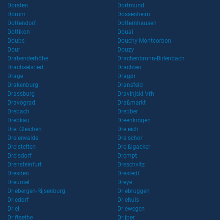
Dorsten
Dortmund
Dorum
Dossenheim
Dottendorf
Dotternhausen
Dottikon
Douai
Doubs
Douchy-Montcorbon
Dour
Douzy
Drabenderhöhe
Drachenbronn-Birlenbach
Drachselsried
Drachten
Drage
Dragør
Drakenburg
Dransfeld
Drassburg
Dravinjski Vrh
Dravograd
Draßmarkt
Drebach
Drebber
Drebkau
Dreenkrögen
Drei Gleichen
Dreieich
Dreierwalde
Dreischor
Dreistetten
Dreißigacker
Drelsdorf
Drempt
Drensteinfurt
Dreschvitz
Dresden
Drestedt
Dreumel
Dreye
Driebergen-Rijsenburg
Driebruggen
Driedorf
Driehuis
Driel
Driewegen
Driftsethe
Drijber