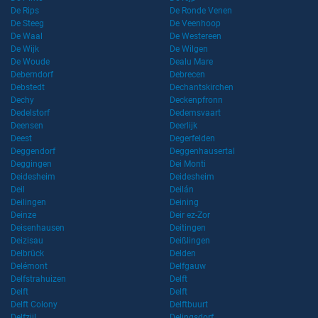
De Rips
De Ronde Venen
De Steeg
De Veenhoop
De Waal
De Westereen
De Wijk
De Wilgen
De Woude
Dealu Mare
Deberndorf
Debrecen
Debstedt
Dechantskirchen
Dechy
Deckenpfronn
Dedelstorf
Dedemsvaart
Deensen
Deerlijk
Deest
Degerfelden
Deggendorf
Deggenhausertal
Deggingen
Dei Monti
Deidesheim
Deidesheim
Deil
Deilán
Deilingen
Deining
Deinze
Deir ez-Zor
Deisenhausen
Deitingen
Deizisau
Deißlingen
Delbrück
Delden
Delémont
Delfgauw
Delfstrahuizen
Delft
Delft
Delft
Delft Colony
Delftbuurt
Delfzijl
Delingsdorf