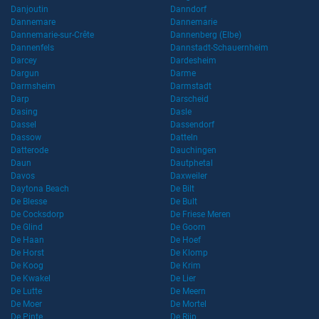
Danjoutin
Danndorf
Dannemare
Dannemarie
Dannemarie-sur-Crête
Dannenberg (Elbe)
Dannenfels
Dannstadt-Schauernheim
Darcey
Dardesheim
Dargun
Darme
Darmsheim
Darmstadt
Darp
Darscheid
Dasing
Dasle
Dassel
Dassendorf
Dassow
Datteln
Datterode
Dauchingen
Daun
Dautphetal
Davos
Daxweiler
Daytona Beach
De Bilt
De Blesse
De Bult
De Cocksdorp
De Friese Meren
De Glind
De Goorn
De Haan
De Hoef
De Horst
De Klomp
De Koog
De Krim
De Kwakel
De Lier
De Lutte
De Meern
De Moer
De Mortel
De Pinte
De Rijp