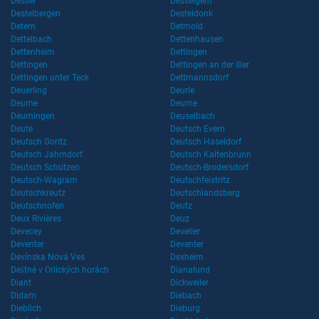
Dessel
Desselgem
Destelbergen
Desteldonk
Detern
Detmold
Dettelbach
Dettenhausen
Dettenheim
Dettingen
Dettingen
Dettingen an der Iller
Dettingen unter Teck
Dettmannsdorf
Deuerling
Deurle
Deurne
Deurne
Deurningen
Deuselbach
Deute
Deutsch Evern
Deutsch Goritz
Deutsch Haseldorf
Deutsch Jahrndorf
Deutsch Kaltenbrunn
Deutsch Schützen
Deutsch-Brodersdorf
Deutsch-Wagram
Deutschfeistritz
Deutschkreutz
Deutschlandsberg
Deutschnofen
Deutz
Deux Rivières
Deuz
Devecey
Develier
Deventer
Deventer
Devínska Nová Ves
Dexheim
Deštné v Orlických horách
Dianalund
Diant
Dickweiler
Didam
Diebach
Dieblich
Dieburg