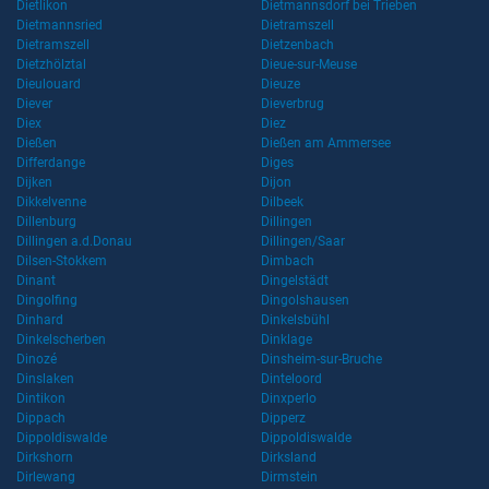
Dietlikon
Dietmannsdorf bei Trieben
Dietmannsried
Dietramszell
Dietramszell
Dietzenbach
Dietzhölztal
Dieue-sur-Meuse
Dieulouard
Dieuze
Diever
Dieverbrug
Diex
Diez
Dießen
Dießen am Ammersee
Differdange
Diges
Dijken
Dijon
Dikkelvenne
Dilbeek
Dillenburg
Dillingen
Dillingen a.d.Donau
Dillingen/Saar
Dilsen-Stokkem
Dimbach
Dinant
Dingelstädt
Dingolfing
Dingolshausen
Dinhard
Dinkelsbühl
Dinkelscherben
Dinklage
Dinozé
Dinsheim-sur-Bruche
Dinslaken
Dinteloord
Dintikon
Dinxperlo
Dippach
Dipperz
Dippoldiswalde
Dippoldiswalde
Dirkshorn
Dirksland
Dirlewang
Dirmstein