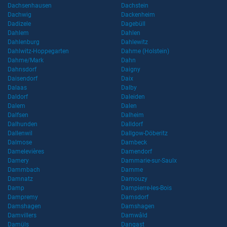
Dachsenhausen
Dachstein
Dachwig
Dackenheim
Dadizele
Dagebüll
Dahlem
Dahlen
Dahlenburg
Dahlewitz
Dahlwitz-Hoppegarten
Dahme (Holstein)
Dahme/Mark
Dahn
Dahnsdorf
Daigny
Daisendorf
Daix
Dalaas
Dalby
Daldorf
Daleiden
Dalem
Dalen
Dalfsen
Dalheim
Dalhunden
Dalldorf
Dallenwil
Dallgow-Döberitz
Dalmose
Dambeck
Damelevières
Damendorf
Damery
Dammarie-sur-Saulx
Dammbach
Damme
Damnatz
Damouzy
Damp
Dampierre-les-Bois
Dampremy
Damsdorf
Damshagen
Damshagen
Damvillers
Damwâld
Damüls
Dangast