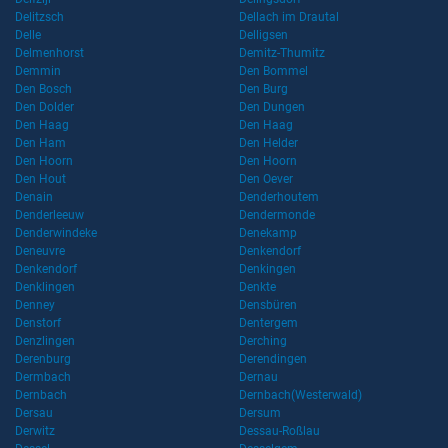
Delitzsch
Dellach im Drautal
Delle
Delligsen
Delmenhorst
Demitz-Thumitz
Demmin
Den Bommel
Den Bosch
Den Burg
Den Dolder
Den Dungen
Den Haag
Den Haag
Den Ham
Den Helder
Den Hoorn
Den Hoorn
Den Hout
Den Oever
Denain
Denderhoutem
Denderleeuw
Dendermonde
Denderwindeke
Denekamp
Deneuvre
Denkendorf
Denkendorf
Denkingen
Denklingen
Denkte
Denney
Densbüren
Denstorf
Dentergem
Denzlingen
Derching
Derenburg
Derendingen
Dermbach
Dernau
Dernbach
Dernbach(Westerwald)
Dersau
Dersum
Derwitz
Dessau-Roßlau