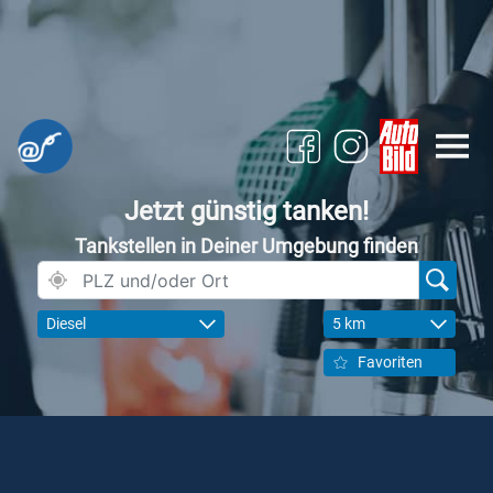
Jetzt günstig tanken!
Tankstellen in Deiner Umgebung finden
Diesel
5 km
Favoriten