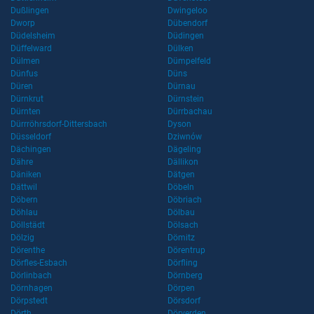
Dußlingen
Dwingeloo
Dworp
Dübendorf
Düdelsheim
Düdingen
Düffelward
Dülken
Dülmen
Dümpelfeld
Dünfus
Düns
Düren
Dürnau
Dürnkrut
Dürnstein
Dürnten
Dürrbachau
Dürrröhrsdorf-Dittersbach
Dyson
Düsseldorf
Dziwnów
Dächingen
Dägeling
Dähre
Dällikon
Däniken
Dätgen
Dättwil
Döbeln
Döbern
Döbriach
Döhlau
Dölbau
Döllstädt
Dölsach
Dölzig
Dömitz
Dörenthe
Dörentrup
Dörfles-Esbach
Dörfling
Dörlinbach
Dörnberg
Dörnhagen
Dörpen
Dörpstedt
Dörsdorf
Dörth
Dörverden