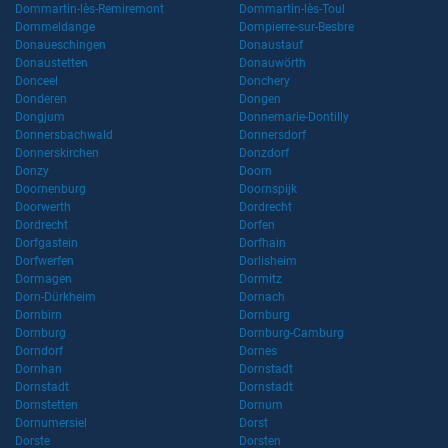
Dommartin-lès-Remiremont
Dommartin-lès-Toul
Dommeldange
Dompierre-sur-Besbre
Donaueschingen
Donaustauf
Donaustetten
Donauwörth
Donceel
Donchery
Donderen
Dongen
Dongjum
Donnemarie-Dontilly
Donnersbachwald
Donnersdorf
Donnerskirchen
Donzdorf
Donzy
Doorn
Doornenburg
Doornspijk
Doorwerth
Dordrecht
Dordrecht
Dorfen
Dorfgastein
Dorfhain
Dorfwerfen
Dorlisheim
Dormagen
Dormitz
Dorn-Dürkheim
Dornach
Dornbirn
Dornburg
Dornburg
Dornburg-Camburg
Dorndorf
Dornes
Dornhan
Dornstadt
Dornstadt
Dornstadt
Dornstetten
Dornum
Dornumersiel
Dorst
Dorste
Dorsten