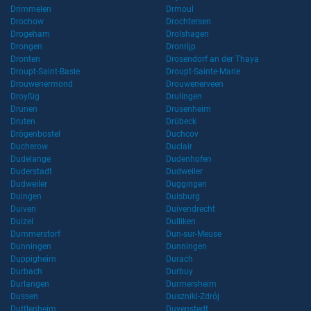
Drimmelen
Drmoul
Drochow
Drochtersen
Drogeham
Drolshagen
Drongen
Dronrijp
Dronten
Drosendorf an der Thaya
Droupt-Saint-Basle
Droupt-Sainte-Marie
Drouwenermond
Drouwenerveen
Droyßig
Drulingen
Drunen
Drusenheim
Druten
Drübeck
Drögenbostel
Duchcov
Ducherow
Duclair
Dudelange
Dudenhofen
Duderstadt
Dudweiler
Dudweiler
Duggingen
Duingen
Duisburg
Duiven
Duivendrecht
Duizel
Dulliken
Dummerstorf
Dun-sur-Meuse
Dunningen
Dunningen
Duppigheim
Durach
Durbach
Durbuy
Durlangen
Durmersheim
Dussen
Duszniki-Zdrój
Duttlenheim
Duvenstedt