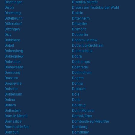
Dischingen
Disentis/Mustér
Dison
Dissen am Teutoburger Wald
Distelberg
Disteln
Dittelbrunn
Dittenheim
Dittersdorf
Dittweiler
Ditzingen
Dixmont
Dizy
Dobbertin
Dobbiaco
Dobbin-Linstow
Dobel
Doberlug-Kirchhain
Dobersberg
Doberschütz
Dobiegniew
Dobra
Dobronak
Dochamps
Dodewaard
Doenrade
Doesburg
Doetinchem
Doezum
Dogern
Dogneville
Dohna
Doische
Dokkum
Doldersum
Dole
Dolina
Dolle
Dollern
Dollerup
Dollnstein
Dolní Morava
Dom-le-Mesnil
Domat/Ems
Domažlice
Dombasle-sur-Meurthe
Dombrot-le-Sec
Domburg
Dombühl
Domdidier