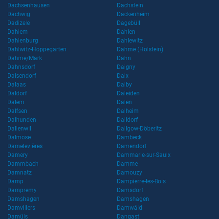
Dachsenhausen
Dachstein
Dachwig
Dackenheim
Dadizele
Dagebüll
Dahlem
Dahlen
Dahlenburg
Dahlewitz
Dahlwitz-Hoppegarten
Dahme (Holstein)
Dahme/Mark
Dahn
Dahnsdorf
Daigny
Daisendorf
Daix
Dalaas
Dalby
Daldorf
Daleiden
Dalem
Dalen
Dalfsen
Dalheim
Dalhunden
Dalldorf
Dallenwil
Dallgow-Döberitz
Dalmose
Dambeck
Damelevières
Damendorf
Damery
Dammarie-sur-Saulx
Dammbach
Damme
Damnatz
Damouzy
Damp
Dampierre-les-Bois
Dampremy
Damsdorf
Damshagen
Damshagen
Damvillers
Damwâld
Damüls
Dangast