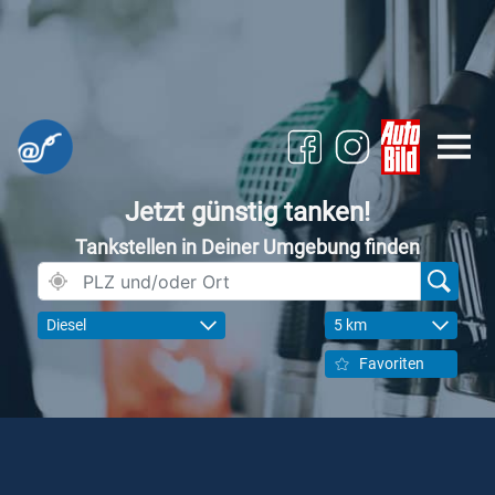
Jetzt günstig tanken!
Tankstellen in Deiner Umgebung finden
Diesel
5 km
Favoriten