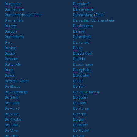
Danjoutin
Danndorf
Dannemare
Dannemarie
Dannemarie-sur-Crête
Dannenberg (Elbe)
Dannenfels
Dannstadt-Schauernheim
Darcey
Dardesheim
Dargun
Darme
Darmsheim
Darmstadt
Darp
Darscheid
Dasing
Dasle
Dassel
Dassendorf
Dassow
Datteln
Datterode
Dauchingen
Daun
Dautphetal
Davos
Daxweiler
Daytona Beach
De Bilt
De Blesse
De Bult
De Cocksdorp
De Friese Meren
De Glind
De Goorn
De Haan
De Hoef
De Horst
De Klomp
De Koog
De Krim
De Kwakel
De Lier
De Lutte
De Meern
De Moer
De Mortel
De Pinte
De Rijp