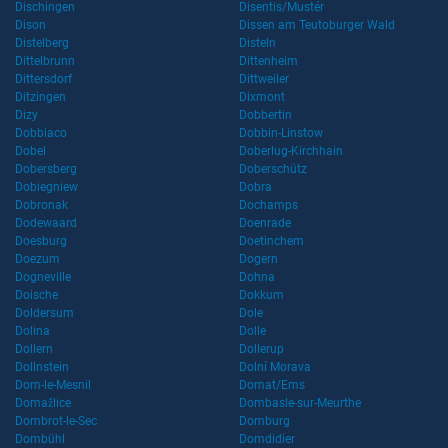
Dischingen
Disentis/Mustér
Dison
Dissen am Teutoburger Wald
Distelberg
Disteln
Dittelbrunn
Dittenheim
Dittersdorf
Dittweiler
Ditzingen
Dixmont
Dizy
Dobbertin
Dobbiaco
Dobbin-Linstow
Dobel
Doberlug-Kirchhain
Dobersberg
Doberschütz
Dobiegniew
Dobra
Dobronak
Dochamps
Dodewaard
Doenrade
Doesburg
Doetinchem
Doezum
Dogern
Dogneville
Dohna
Doische
Dokkum
Doldersum
Dole
Dolina
Dolle
Dollern
Dollerup
Dollnstein
Dolní Morava
Dom-le-Mesnil
Domat/Ems
Domažlice
Dombasle-sur-Meurthe
Dombrot-le-Sec
Domburg
Dombühl
Domdidier