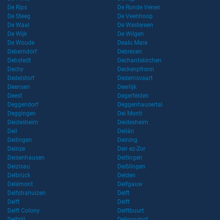
De Rips
De Ronde Venen
De Steeg
De Veenhoop
De Waal
De Westereen
De Wijk
De Wilgen
De Woude
Dealu Mare
Deberndorf
Debrecen
Debstedt
Dechantskirchen
Dechy
Deckenpfronn
Dedelstorf
Dedemsvaart
Deensen
Deerlijk
Deest
Degerfelden
Deggendorf
Deggenhausertal
Deggingen
Dei Monti
Deidesheim
Deidesheim
Deil
Deilán
Deilingen
Deining
Deinze
Deir ez-Zor
Deisenhausen
Deitingen
Deizisau
Deißlingen
Delbrück
Delden
Delémont
Delfgauw
Delfstrahuizen
Delft
Delft
Delft
Delft Colony
Delftbuurt
Delfzijl
Delingsdorf