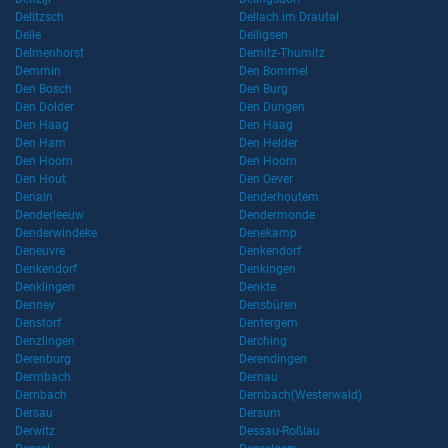
Delitzsch
Dellach im Drautal
Delle
Delligsen
Delmenhorst
Demitz-Thumitz
Demmin
Den Bommel
Den Bosch
Den Burg
Den Dolder
Den Dungen
Den Haag
Den Haag
Den Ham
Den Helder
Den Hoorn
Den Hoorn
Den Hout
Den Oever
Denain
Denderhoutem
Denderleeuw
Dendermonde
Denderwindeke
Denekamp
Deneuvre
Denkendorf
Denkendorf
Denkingen
Denklingen
Denkte
Denney
Densbüren
Denstorf
Dentergem
Denzlingen
Derching
Derenburg
Derendingen
Dermbach
Dernau
Dernbach
Dernbach(Westerwald)
Dersau
Dersum
Derwitz
Dessau-Roßlau