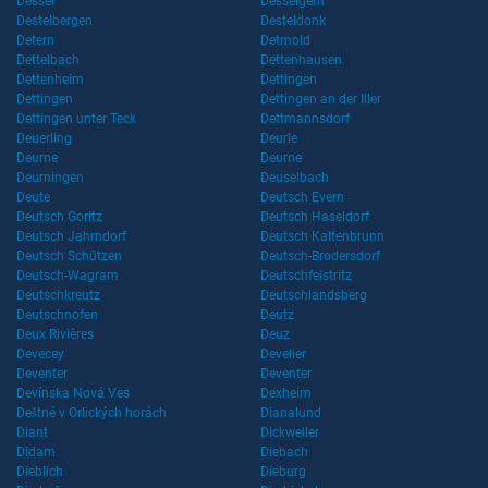
Dessel
Desselgem
Destelbergen
Desteldonk
Detern
Detmold
Dettelbach
Dettenhausen
Dettenheim
Dettingen
Dettingen
Dettingen an der Iller
Dettingen unter Teck
Dettmannsdorf
Deuerling
Deurle
Deurne
Deurne
Deurningen
Deuselbach
Deute
Deutsch Evern
Deutsch Goritz
Deutsch Haseldorf
Deutsch Jahrndorf
Deutsch Kaltenbrunn
Deutsch Schützen
Deutsch-Brodersdorf
Deutsch-Wagram
Deutschfeistritz
Deutschkreutz
Deutschlandsberg
Deutschnofen
Deutz
Deux Rivières
Deuz
Devecey
Develier
Deventer
Deventer
Devínska Nová Ves
Dexheim
Deštné v Orlických horách
Dianalund
Diant
Dickweiler
Didam
Diebach
Dieblich
Dieburg