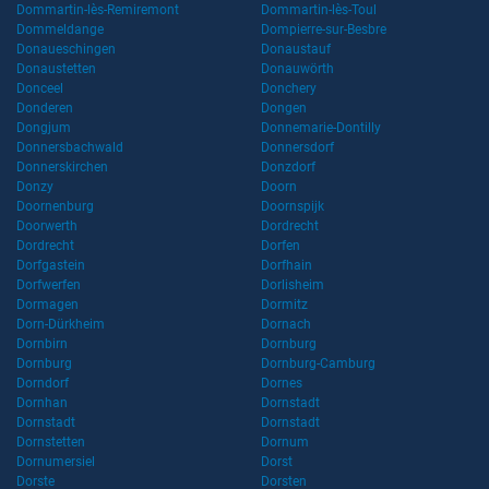
Dommartin-lès-Remiremont
Dommartin-lès-Toul
Dommeldange
Dompierre-sur-Besbre
Donaueschingen
Donaustauf
Donaustetten
Donauwörth
Donceel
Donchery
Donderen
Dongen
Dongjum
Donnemarie-Dontilly
Donnersbachwald
Donnersdorf
Donnerskirchen
Donzdorf
Donzy
Doorn
Doornenburg
Doornspijk
Doorwerth
Dordrecht
Dordrecht
Dorfen
Dorfgastein
Dorfhain
Dorfwerfen
Dorlisheim
Dormagen
Dormitz
Dorn-Dürkheim
Dornach
Dornbirn
Dornburg
Dornburg
Dornburg-Camburg
Dorndorf
Dornes
Dornhan
Dornstadt
Dornstadt
Dornstadt
Dornstetten
Dornum
Dornumersiel
Dorst
Dorste
Dorsten