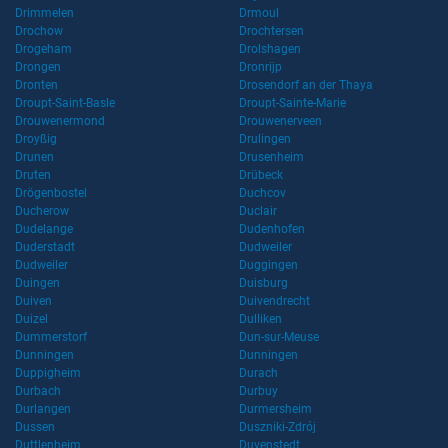
Drimmelen
Drmoul
Drochow
Drochtersen
Drogeham
Drolshagen
Drongen
Dronrijp
Dronten
Drosendorf an der Thaya
Droupt-Saint-Basle
Droupt-Sainte-Marie
Drouwenermond
Drouwenerveen
Droyßig
Drulingen
Drunen
Drusenheim
Druten
Drübeck
Drögenbostel
Duchcov
Ducherow
Duclair
Dudelange
Dudenhofen
Duderstadt
Dudweiler
Dudweiler
Duggingen
Duingen
Duisburg
Duiven
Duivendrecht
Duizel
Dulliken
Dummerstorf
Dun-sur-Meuse
Dunningen
Dunningen
Duppigheim
Durach
Durbach
Durbuy
Durlangen
Durmersheim
Dussen
Duszniki-Zdrój
Duttlenheim
Duvenstedt