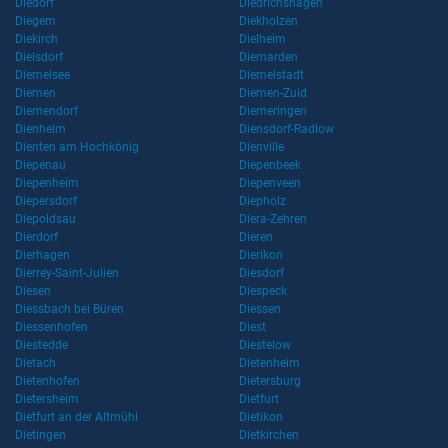
Diedorf
Diedrichshagen
Diegem
Diekholzen
Diekirch
Dielheim
Dielsdorf
Diemarden
Diemelsee
Diemelstadt
Diemen
Diemen-Zuid
Diemendorf
Diemeringen
Dienheim
Diensdorf-Radlow
Dienten am Hochkönig
Dienville
Diepenau
Diepenbeek
Diepenheim
Diepenveen
Diepersdorf
Diepholz
Diepoldsau
Diera-Zehren
Dierdorf
Dieren
Dierhagen
Dierikon
Dierrey-Saint-Julien
Diesdorf
Diesen
Diespeck
Diessbach bei Büren
Diessen
Diessenhofen
Diest
Diestedde
Diestelow
Dietach
Dietenheim
Dietenhofen
Dietersburg
Dietersheim
Dietfurt
Dietfurt an der Altmühl
Dietikon
Dietingen
Dietkirchen