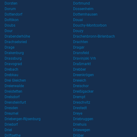
Dorsten
Dortmund
Dorum
Dossenheim
Dottendorf
Dotternhausen
Dottikon
Douai
Doubs
Douchy-Montcorbon
Dour
Douzy
Drabenderhöhe
Drachenbronn-Birlenbach
Drachselsried
Drachten
Drage
Dragør
Drakenburg
Dransfeld
Drassburg
Dravinjski Vrh
Dravograd
Draßmarkt
Drebach
Drebber
Drebkau
Dreenkrögen
Drei Gleichen
Dreieich
Dreierwalde
Dreischor
Dreistetten
Dreißigacker
Drelsdorf
Drempt
Drensteinfurt
Dreschvitz
Dresden
Drestedt
Dreumel
Dreye
Driebergen-Rijsenburg
Driebruggen
Driedorf
Driehuis
Driel
Driewegen
Driftsethe
Drijber