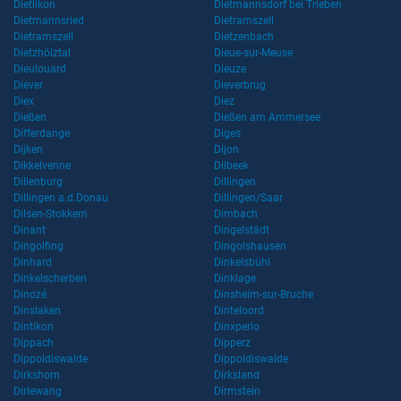
Dietlikon
Dietmannsdorf bei Trieben
Dietmannsried
Dietramszell
Dietramszell
Dietzenbach
Dietzhölztal
Dieue-sur-Meuse
Dieulouard
Dieuze
Diever
Dieverbrug
Diex
Diez
Dießen
Dießen am Ammersee
Differdange
Diges
Dijken
Dijon
Dikkelvenne
Dilbeek
Dillenburg
Dillingen
Dillingen a.d.Donau
Dillingen/Saar
Dilsen-Stokkem
Dimbach
Dinant
Dingelstädt
Dingolfing
Dingolshausen
Dinhard
Dinkelsbühl
Dinkelscherben
Dinklage
Dinozé
Dinsheim-sur-Bruche
Dinslaken
Dinteloord
Dintikon
Dinxperlo
Dippach
Dipperz
Dippoldiswalde
Dippoldiswalde
Dirkshorn
Dirksland
Dirlewang
Dirmstein