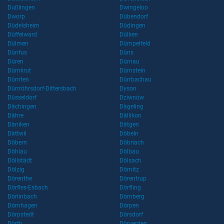
Dußlingen
Dwingeloo
Dworp
Dübendorf
Düdelsheim
Düdingen
Düffelward
Dülken
Dülmen
Dümpelfeld
Dünfus
Düns
Düren
Dürnau
Dürnkrut
Dürnstein
Dürnten
Dürrbachau
Dürrröhrsdorf-Dittersbach
Dyson
Düsseldorf
Dziwnów
Dächingen
Dägeling
Dähre
Dällikon
Däniken
Dätgen
Dättwil
Döbeln
Döbern
Döbriach
Döhlau
Dölbau
Döllstädt
Dölsach
Dölzig
Dömitz
Dörenthe
Dörentrup
Dörfles-Esbach
Dörfling
Dörlinbach
Dörnberg
Dörnhagen
Dörpen
Dörpstedt
Dörsdorf
Dörth
Dörverden