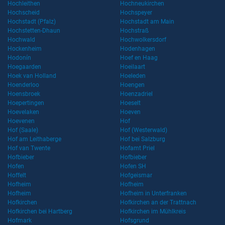
Hochleithen
Hochneukirchen
Hochscheid
Hochspeyer
Hochstadt (Pfalz)
Hochstadt am Main
Hochstetten-Dhaun
Hochstraß
Hochwald
Hochwolkersdorf
Hockenheim
Hodenhagen
Hodonín
Hoef en Haag
Hoegaarden
Hoeilaart
Hoek van Holland
Hoeleden
Hoenderloo
Hoengen
Hoensbroek
Hoenzadriel
Hoepertingen
Hoeselt
Hoevelaken
Hoeven
Hoevenen
Hof
Hof (Saale)
Hof (Westerwald)
Hof am Leithaberge
Hof bei Salzburg
Hof van Twente
Hofamt Priel
Hofbieber
Hofbieber
Hofen
Hofen SH
Hoffelt
Hofgeismar
Hofheim
Hofheim
Hofheim
Hofheim in Unterfranken
Hofkirchen
Hofkirchen an der Trattnach
Hofkirchen bei Hartberg
Hofkirchen im Mühlkreis
Hofmark
Hofsgrund