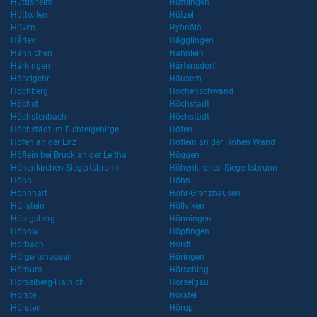
Hüttisheim
Hüttlingen
Hüttwilen
Hützel
Hüven
Hyönölä
Hårlev
Hägglingen
Hähnichen
Hähnlein
Härkingen
Härtensdorf
Häselgehr
Häusern
Höchberg
Höchenschwand
Höchst
Höchstadt
Höchstenbach
Höchstädt
Höchstädt im Fichtelgebirge
Höfen
Höfen an der Enz
Höflein an der Hohen Wand
Höflein bei Bruck an der Leitha
Höggen
Höhenkirchen-Siegertsbrunn
Höhenkirchen-Siegertsbrunn
Höhn
Höhn
Höhnhart
Höhr-Grenzhausen
Höllstein
Höllviken
Hönigsberg
Hönningen
Hönow
Höpfingen
Hörbach
Hördt
Hörgertshausen
Höringen
Hörnum
Hörsching
Hörselberg-Hainich
Hörselgau
Hörste
Hörstel
Hörsten
Hörup