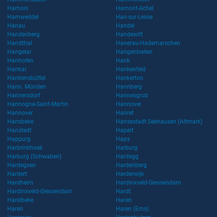
Hamois
Hamont-Achel
Hamweddel
Han-sur-Lesse
Hanau
Handel
Handenberg
Handewitt
Handthal
Hanerau-Hademarschen
Hangelar
Hangenbieten
Hanhofen
Hank
Hankar
Hankenfeld
Hankensbüttel
Hankerton
Hann. Münden
Hannberg
Hannersdorf
Hannesgrub
Hannogne-Saint-Martin
Hannover
Hannover
Hanret
Hansbeke
Hansestadt Seehausen (Altmark)
Hanstedt
Hapert
Happurg
Haps
Harbrinkhoek
Harburg
Harburg (Schwaben)
Hardegg
Hardegsen
Hardenberg
Hardert
Harderwijk
Hardheim
Hardinxveld-Giessendam
Hardinxveld-Giessendam
Hardt
Harelbeke
Haren
Haren
Haren (Ems)