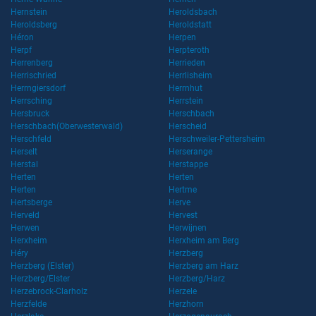
Hernstein
Heroldsbach
Heroldsberg
Heroldstatt
Héron
Herpen
Herpf
Herpteroth
Herrenberg
Herrieden
Herrischried
Herrlisheim
Herrngiersdorf
Herrnhut
Herrsching
Herrstein
Hersbruck
Herschbach
Herschbach(Oberwesterwald)
Herscheid
Herschfeld
Herschweiler-Pettersheim
Herselt
Herserange
Herstal
Herstappe
Herten
Herten
Herten
Hertme
Hertsberge
Herve
Herveld
Hervest
Herwen
Herwijnen
Herxheim
Herxheim am Berg
Héry
Herzberg
Herzberg (Elster)
Herzberg am Harz
Herzberg/Elster
Herzberg/Harz
Herzebrock-Clarholz
Herzele
Herzfelde
Herzhorn