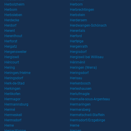
Herbolzheim
Herborn
Herborn
Herbrechtingen
Herbsleben
Herbstein
Herdecke
Herdersem
Herdorf
Herdwangen-Schönach
Herent
Herentals
Herenthout
Herford
Herforst
Herfølge
Hergatz
Hergenrath
Hergensweiler
Hergisdorf
Hergiswil
Hergiswil bei Willisau
Héricourt
Hériménil
Hering
Heringen (Werra)
Heringen/Helme
Heringsdorf
Heringsdorf
Herisau
Herk-de-Stad
Herkenbosch
Herkingen
Herleshausen
Herlikofen
Herlufmagle
Hermagor
Hermalle-sous-Argenteau
Hermannsburg
Hermaringen
Hermé
Hermersberg
Hermeskeil
Hermetschwil-Staffeln
Hermsdorf
Hermsdorf/Erzgebirge
Herne
Herne
Herne-Wanne
Hernen