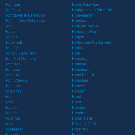
Hoornaar
Hoornsterzwaag
Hopferau
Hopfgarten im Brixental
Hopfgarten in Defereggen
Hoppegarten
Hoppstädten-Weiersbach
Hopsten
Horb
Horb am Neckar
Horben
Horbourg-Wihr
Horgau
Horgen
Horgenzell
Horhausen (Westerwald)
Horitschon
Horka
Horka u Staré Paky
Horn
Horn-Bad Meinberg
Hornaing
Hornbach
Hornberg
Hornburg
Horneburg
Hornhuizen
Horní Podluží
Horní Vltavice
Hornstein
Hornstorf
Horriwil
Horslunde
Horssen
Horst
Horst
Horst
Horst
Horstedt
Horsten
Horstfelde
Horstmar
Horstmar
Horumersiel
Horw
Hoscheid-Dickt
Hosenabad
Hosenfeld
Hospental
Hostivice