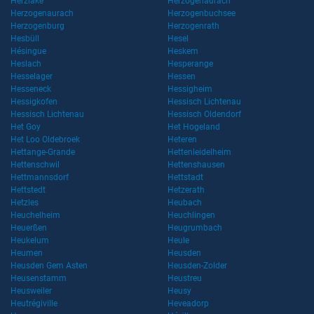
Herzlake
Herzogenaurach
Herzogenaurach
Herzogenbuchsee
Herzogenburg
Herzogenrath
Hesbüll
Hesel
Hésingue
Heskem
Heslach
Hesperange
Hesselager
Hessen
Hesseneck
Hessigheim
Hessigkofen
Hessisch Lichtenau
Hessisch Lichtenau
Hessisch Oldendorf
Het Goy
Het Hogeland
Het Loo Oldebroek
Heteren
Hettange-Grande
Hettenleidelheim
Hettenschwil
Hettenshausen
Hettmannsdorf
Hettstadt
Hettstedt
Hetzerath
Hetzles
Heubach
Heuchelheim
Heuchlingen
Heuerßen
Heugrumbach
Heukelum
Heule
Heumen
Heusden
Heusden Gem Asten
Heusden-Zolder
Heusenstamm
Heustreu
Heusweiler
Heusy
Heutrégiville
Heveadorp