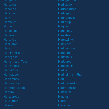
Hargnies
Haringhuizen
Harkema
Harkstede
Harlange
Harleshausen
Harlingen
Harlingen
Harly
Harmannsdorf
Harmelen
Harndrup
Haroué
Harpen
Harpstedt
Harrachov
Harreveld
Harrislee
Harsefeld
Harsewinkel
Harskamp
Harsleben
Harsum
Hart bei Graz
Hart im Zillertal
Hartberg
Hartegasse
Hartenfels
Hartennes-et-Taux
Hartenrod
Hartenstein
Hartenstein
Harth-Pöllnitz
Hartha
Harthausen
Hartheim am Rhein
Hartkirchen
Hartl
Hartmanice
Hartmannsdorf
Hartmannsgrün
Hartmannshof
Hartum
Harxheim
Harzgerode
Harztor
Hasbergen
Hasede
Haselau
Haselbach