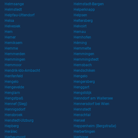
Helmsange
Helmstadt-Bargen
Helmstedt
Helperknapp
Helpfau-Uttendorf
Helpsen
Helsa
Heltersberg
Helvesiek
Helvoirt
Hem
Hemau
Hemer
Hemhofen
Hemiksem
Héming
Hemme
Hemmelte
Hemmerden
Hemmingen
Hemmingen
Hemmingstedt
Hemmoor
Hemsbach
Hendrik-Ido-Ambacht
Hendschiken
Henfenfeld
Hengelo
Hengelo
Hengersberg
Hengevelde
Henggart
Henglarn
Hengstdijk
Hengstpaß
Henndorf am Wallersee
Hennef (Sieg)
Hennersdorf bei Wien
Hennigsdorf
Hennstedt
Hensbroek
Henschtal
Henstedt-Ulzburg
Henxel
Hepberg
Heppenheim (Bergstraße)
Herálec
Herbertingen
Herbeumont
Herbisse