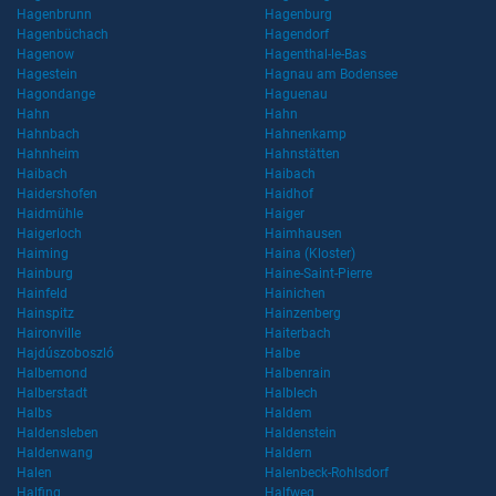
Hagenbrunn
Hagenburg
Hagenbüchach
Hagendorf
Hagenow
Hagenthal-le-Bas
Hagestein
Hagnau am Bodensee
Hagondange
Haguenau
Hahn
Hahn
Hahnbach
Hahnenkamp
Hahnheim
Hahnstätten
Haibach
Haibach
Haidershofen
Haidhof
Haidmühle
Haiger
Haigerloch
Haimhausen
Haiming
Haina (Kloster)
Hainburg
Haine-Saint-Pierre
Hainfeld
Hainichen
Hainspitz
Hainzenberg
Haironville
Haiterbach
Hajdúszoboszló
Halbe
Halbemond
Halbenrain
Halberstadt
Halblech
Halbs
Haldem
Haldensleben
Haldenstein
Haldenwang
Haldern
Halen
Halenbeck-Rohlsdorf
Halfing
Halfweg