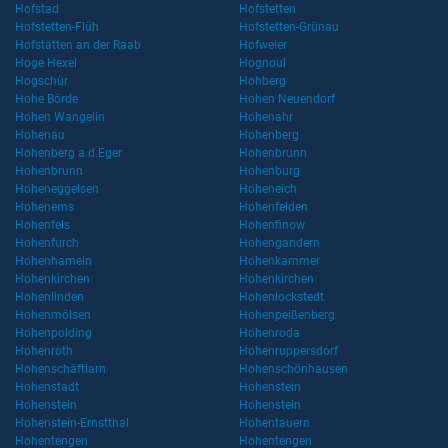
Hofstad
Hofstetten
Hofstetten-Flüh
Hofstetten-Grünau
Hofstätten an der Raab
Hofweier
Hoge Hexel
Hognoul
Hogschür
Hohberg
Hohe Börde
Hohen Neuendorf
Hohen Wangelin
Hohenahr
Hohenau
Hohenberg
Hohenberg a.d.Eger
Hohenbrunn
Hohenbrunn
Hohenburg
Hoheneggelsen
Hoheneich
Hohenems
Hohenfelden
Hohenfels
Hohenfinow
Hohenfurch
Hohengandern
Hohenhameln
Hohenkammer
Hohenkirchen
Hohenkirchen
Hohenlinden
Hohenlockstedt
Hohenmölsen
Hohenpeißenberg
Hohenpolding
Hohenroda
Hohenroth
Hohenruppersdorf
Hohenschäftlarn
Hohenschönhausen
Hohenstadt
Hohenstein
Hohenstein
Hohenstein
Hohenstein-Ernstthal
Hohentauern
Hohentengen
Hohentengen