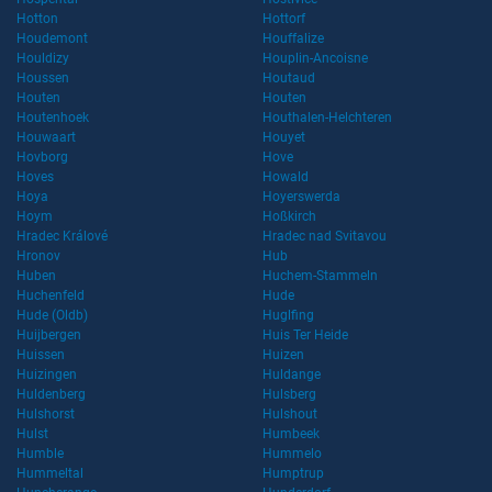
Hotton
Hottorf
Houdemont
Houffalize
Houldizy
Houplin-Ancoisne
Houssen
Houtaud
Houten
Houten
Houtenhoek
Houthalen-Helchteren
Houwaart
Houyet
Hovborg
Hove
Hoves
Howald
Hoya
Hoyerswerda
Hoym
Hoßkirch
Hradec Králové
Hradec nad Svitavou
Hronov
Hub
Huben
Huchem-Stammeln
Huchenfeld
Hude
Hude (Oldb)
Huglfing
Huijbergen
Huis Ter Heide
Huissen
Huizen
Huizingen
Huldange
Huldenberg
Hulsberg
Hulshorst
Hulshout
Hulst
Humbeek
Humble
Hummelo
Hummeltal
Humptrup