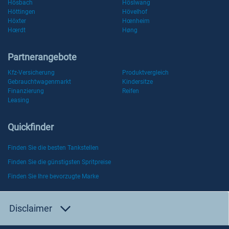
Hösbach
Höslwang
Höttingen
Hövelhof
Höxter
Hœnheim
Hœrdt
Høng
Partnerangebote
Kfz-Versicherung
Produktvergleich
Gebrauchtwagenmarkt
Kindersitze
Finanzierung
Reifen
Leasing
Quickfinder
Finden Sie die besten Tankstellen
Finden Sie die günstigsten Spritpreise
Finden Sie Ihre bevorzugte Marke
Disclaimer