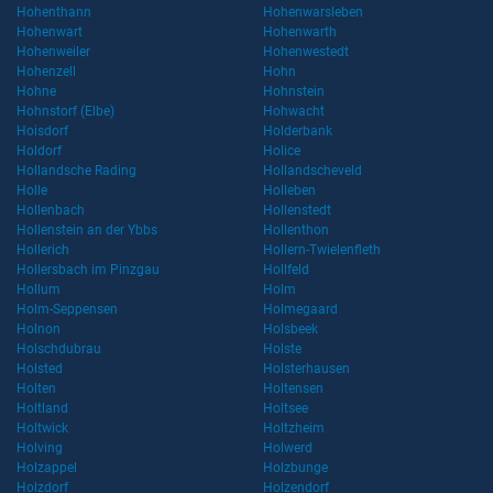
Hohenthann
Hohenwarsleben
Hohenwart
Hohenwarth
Hohenweiler
Hohenwestedt
Hohenzell
Hohn
Hohne
Hohnstein
Hohnstorf (Elbe)
Hohwacht
Hoisdorf
Holderbank
Holdorf
Holice
Hollandsche Rading
Hollandscheveld
Holle
Holleben
Hollenbach
Hollenstedt
Hollenstein an der Ybbs
Hollenthon
Hollerich
Hollern-Twielenfleth
Hollersbach im Pinzgau
Hollfeld
Hollum
Holm
Holm-Seppensen
Holmegaard
Holnon
Holsbeek
Holschdubrau
Holste
Holsted
Holsterhausen
Holten
Holtensen
Holtland
Holtsee
Holtwick
Holtzheim
Holving
Holwerd
Holzappel
Holzbunge
Holzdorf
Holzendorf