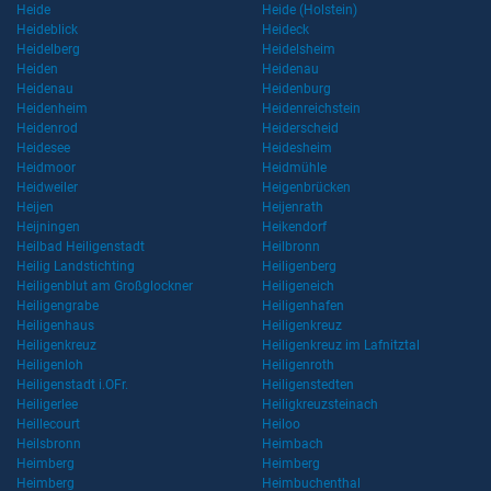
Heide
Heide (Holstein)
Heideblick
Heideck
Heidelberg
Heidelsheim
Heiden
Heidenau
Heidenau
Heidenburg
Heidenheim
Heidenreichstein
Heidenrod
Heiderscheid
Heidesee
Heidesheim
Heidmoor
Heidmühle
Heidweiler
Heigenbrücken
Heijen
Heijenrath
Heijningen
Heikendorf
Heilbad Heiligenstadt
Heilbronn
Heilig Landstichting
Heiligenberg
Heiligenblut am Großglockner
Heiligeneich
Heiligengrabe
Heiligenhafen
Heiligenhaus
Heiligenkreuz
Heiligenkreuz
Heiligenkreuz im Lafnitztal
Heiligenloh
Heiligenroth
Heiligenstadt i.OFr.
Heiligenstedten
Heiligerlee
Heiligkreuzsteinach
Heillecourt
Heiloo
Heilsbronn
Heimbach
Heimberg
Heimberg
Heimberg
Heimbuchenthal