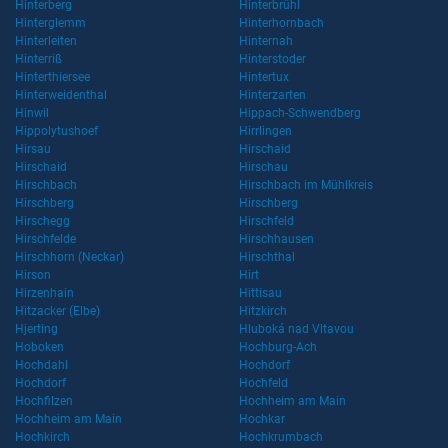
Hinterberg
Hinterbrühl
Hinterglemm
Hinterhornbach
Hinterleiten
Hinternah
Hinterriß
Hinterstoder
Hinterthiersee
Hintertux
Hinterweidenthal
Hinterzarten
Hinwil
Hippach-Schwendberg
Hippolytushoef
Hirrlingen
Hirsau
Hirschaid
Hirschaid
Hirschau
Hirschbach
Hirschbach im Mühlkreis
Hirschberg
Hirschberg
Hirschegg
Hirschfeld
Hirschfelde
Hirschhausen
Hirschhorn (Neckar)
Hirschthal
Hirson
Hirt
Hirzenhain
Hittisau
Hitzacker (Elbe)
Hitzkirch
Hjerting
Hluboká nad Vltavou
Hoboken
Hochburg-Ach
Hochdahl
Hochdorf
Hochdorf
Hochfeld
Hochfilzen
Hochheim am Main
Hochheim am Main
Hochkar
Hochkirch
Hochkrumbach