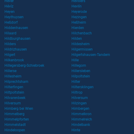
Hever
Hévillers
Hévíz
Hevlín
Heyen
Heyerode
Heythuysen
Hezingen
Heßdorf
Heßheim
Hiddenhausen
Hierden
Hilaard
Hilchenbach
Hildburghausen
Hilden
Hilders
Hildesheim
Hildrizhausen
Hilgermissen
Hilgert
Hilgertshausen-Tandern
Hilkenbrook
Hille
Hillegersberg-Schiebroek
Hillegom
Hillerse
Hillersleben
Hillesheim
Hilpoltstein
Hilprechtsham
Hilter
Hilterfingen
Hiltersklingen
Hiltpoltstein
Hiltrop
Hilvarenbeek
Hilversum
Hilversum
Hilzingen
Himberg bei Wien
Himbergen
Himmelberg
Himmelkron
Himmelpforten
Himmelreich
Himmelstadt
Hindelbank
Hindeloopen
Hinte