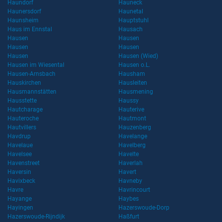
Haundorf
Hauneck
Haunersdorf
Haunetal
Haunsheim
Hauptstuhl
Haus im Ennstal
Hausach
Hausen
Hausen
Hausen
Hausen
Hausen
Hausen (Wied)
Hausen im Wiesental
Hausen o.L.
Hausen-Arnsbach
Hausham
Hauskirchen
Hausleiten
Hausmannstätten
Hausmening
Hausstette
Haussy
Hautcharage
Hauterive
Hauteroche
Hautmont
Hautvillers
Hauzenberg
Havdrup
Havelange
Havelaue
Havelberg
Havelsee
Havelte
Havenstreet
Haverlah
Haversin
Havert
Havixbeck
Havneby
Havre
Havrincourt
Hayange
Haybes
Hayingen
Hazerswoude-Dorp
Hazerswoude-Rijndijk
Haßfurt