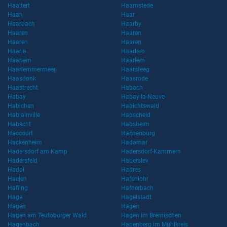
Haaltert
Haamstede
Haan
Haar
Haarbach
Haarby
Haaren
Haaren
Haaren
Haaren
Haarle
Haarlem
Haarlem
Haarlem
Haarlemmermeer
Haarsteeg
Haasdonk
Haasrode
Haastrecht
Habach
Habay
Habay-la-Neuve
Habichen
Habichtswald
Hablainville
Habscheid
Habscht
Habsheim
Haccourt
Hachenburg
Hackenheim
Hadamar
Hadersdorf am Kamp
Hadersdorf-Kammern
Hadersfeld
Haderslev
Hadol
Hadres
Haelen
Hafenlohr
Hafling
Hafnerbach
Hage
Hagelstadt
Hagen
Hagen
Hagen am Teutoburger Wald
Hagen im Bremischen
Hagenbach
Hagenberg im Mühlkreis