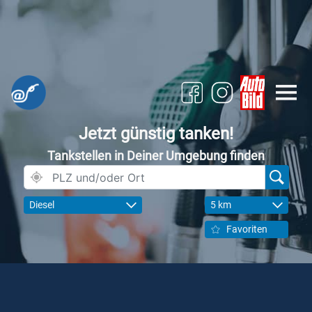
Jetzt günstig tanken!
Tankstellen in Deiner Umgebung finden
Diesel
5 km
Favoriten