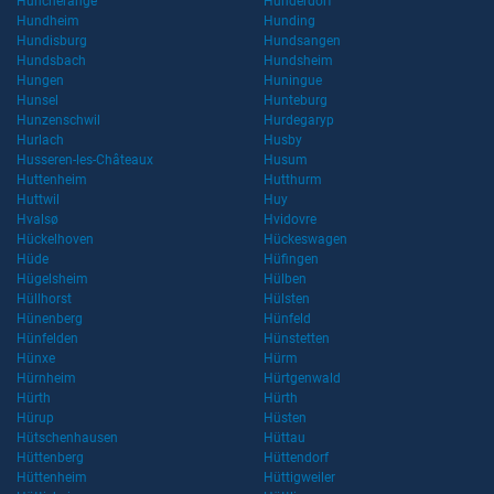
Huncherange
Hunderdorf
Hundheim
Hunding
Hundisburg
Hundsangen
Hundsbach
Hundsheim
Hungen
Huningue
Hunsel
Hunteburg
Hunzenschwil
Hurdegaryp
Hurlach
Husby
Husseren-les-Châteaux
Husum
Huttenheim
Hutthurm
Huttwil
Huy
Hvalsø
Hvidovre
Hückelhoven
Hückeswagen
Hüde
Hüfingen
Hügelsheim
Hülben
Hüllhorst
Hülsten
Hünenberg
Hünfeld
Hünfelden
Hünstetten
Hünxe
Hürm
Hürnheim
Hürtgenwald
Hürth
Hürth
Hürup
Hüsten
Hütschenhausen
Hüttau
Hüttenberg
Hüttendorf
Hüttenheim
Hüttigweiler