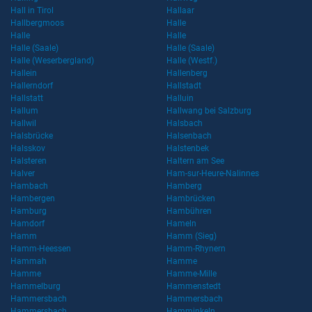
Hall in Tirol
Hallaar
Hallbergmoos
Halle
Halle
Halle
Halle (Saale)
Halle (Saale)
Halle (Weserbergland)
Halle (Westf.)
Hallein
Hallenberg
Hallerndorf
Hallstadt
Hallstatt
Halluin
Hallum
Hallwang bei Salzburg
Hallwil
Halsbach
Halsbrücke
Halsenbach
Halsskov
Halstenbek
Halsteren
Haltern am See
Halver
Ham-sur-Heure-Nalinnes
Hambach
Hamberg
Hambergen
Hambrücken
Hamburg
Hambühren
Hamdorf
Hameln
Hamm
Hamm (Sieg)
Hamm-Heessen
Hamm-Rhynern
Hammah
Hamme
Hamme
Hamme-Mille
Hammelburg
Hammenstedt
Hammersbach
Hammersbach
Hammersbach
Hamminkeln