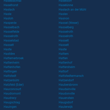
Haselbachtal
Haseldorf
Haselhorst
Haselünne
Haslach
Haslach an der Mühl
Hasle
Haslev
Hasloh
Hasnon
Hasperde
Hassel (Weser)
Hasselbach
Hasselberg
Hasselfelde
Hasselroth
Hasselroth
Hasselroth
Hasselstad
Hasselt
Hasselt
Hasselt
Haste
Haste
Hastière
Hattem
Hattemerbroek
Hatten
Hattenheim
Hattenhof
Hattenhofen
Hattersheim
Hattingen
Hattorf
Hattstedt
Hattstedtermarsch
Hatzenbühl
Hatzendorf
Hatzfeld (Eder)
Haubersbronn
Hauconcourt
Haudainville
Haudiomont
Haudonville
Haudrecy
Hauenstein
Haugschlag
Haugsdorf
Hauingen
Haulerwijk