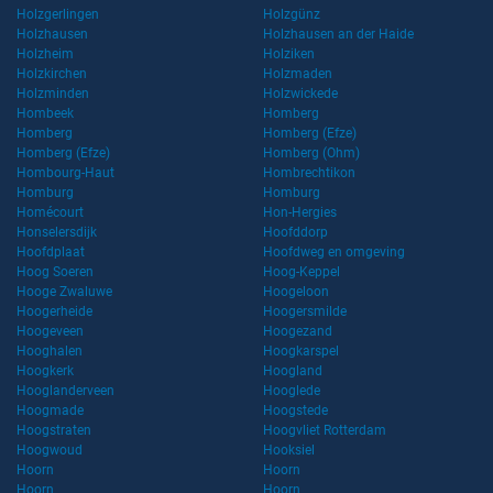
Holzgerlingen
Holzgünz
Holzhausen
Holzhausen an der Haide
Holzheim
Holziken
Holzkirchen
Holzmaden
Holzminden
Holzwickede
Hombeek
Homberg
Homberg
Homberg (Efze)
Homberg (Efze)
Homberg (Ohm)
Hombourg-Haut
Hombrechtikon
Homburg
Homburg
Homécourt
Hon-Hergies
Honselersdijk
Hoofddorp
Hoofdplaat
Hoofdweg en omgeving
Hoog Soeren
Hoog-Keppel
Hooge Zwaluwe
Hoogeloon
Hoogerheide
Hoogersmilde
Hoogeveen
Hoogezand
Hooghalen
Hoogkarspel
Hoogkerk
Hoogland
Hooglanderveen
Hooglede
Hoogmade
Hoogstede
Hoogstraten
Hoogvliet Rotterdam
Hoogwoud
Hooksiel
Hoorn
Hoorn
Hoorn
Hoorn