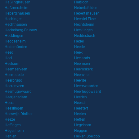
Haßlinghausen
Haßloch
Haßmersheim
Hebertsfelden
Hebertshausen
Hebertshausen
Hechingen
Hechtel-Eksel
Hechthausen
Hechtsheim
Heckelberg-Brunow
Hecklingen
Hecklingen
Heddesbach
Heddesheim
Hedel
Hedemünden
Heede
Heeg
Heek
Heel
Heelands
Heelsum
Heemsen
Heemserveen
Heemskerk
Heemstede
Heenvliet
Heerbrugg
Heerde
Heerenveen
Heerewaarden
Heerhugowaard
Heerhugowaard
Heerjansdam
Heerlen
Heers
Heesch
Heeslingen
Heestert
Heeswijk Dinther
Heeten
Heeze
Heffen
Heffingen
Hegelsom
Hégenheim
Heggen
Hehlen
Hei- en Boeicop