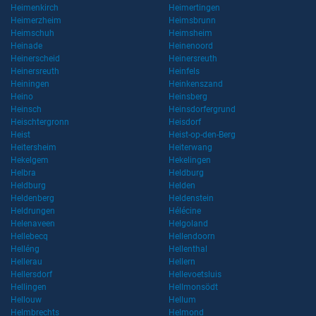
Heimenkirch
Heimertingen
Heimerzheim
Heimsbrunn
Heimschuh
Heimsheim
Heinade
Heinenoord
Heinerscheid
Heinersreuth
Heinersreuth
Heinfels
Heiningen
Heinkenszand
Heino
Heinsberg
Heinsch
Heinsdorfergrund
Heischtergronn
Heisdorf
Heist
Heist-op-den-Berg
Heitersheim
Heiterwang
Hekelgem
Hekelingen
Helbra
Heldburg
Heldburg
Helden
Heldenberg
Heldenstein
Heldrungen
Hélécine
Helenaveen
Helgoland
Hellebecq
Hellendoorn
Helléng
Hellenthal
Hellerau
Hellern
Hellersdorf
Hellevoetsluis
Hellingen
Hellmonsödt
Hellouw
Hellum
Helmbrechts
Helmond