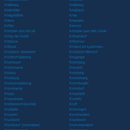
Kreßberg
Kreßberg
Kriebstein
Krieglach
Kriegstetten
Krien
Kriens
Kriessern
Kriftel
Krimml
Krimpen aan de Lek
Krimpen aan den IJssel
Kring van Dorth
Kritzendorf
Kritzkow
Kritzmow
Kritzow
Križevci pri Ljutomeru
Kroatisch Geresdorf
Kroatisch Minihof
Krofdorf-Gleiberg
Krogaspe
Krombach
Kromberg
Krommenie
Kronach
Kronau
Kronberg
Kronburg
Kronenberg
Kronprinzenkoog
Kronshagen
Kronskamp
Kronstorf
Kropp
Kropstädt
Kropswolde
Krostitz
Krottendorf-Gaisfeld
Kruft
Kruibeke
Kruiningen
Kruisem
Kruishoutem
Kruisland
Krumbach
Krumbach (Schwaben)
Krummendeich