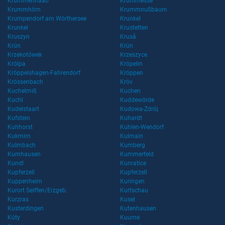
Krummennaab
Krummesse
Krummhörn
Krummnußbaum
Krumpendorf am Wörthersee
Krunkel
Krunkel
Krustetten
Kruszyn
Kruså
Krün
Krün
Krzekotówek
Krzeszyce
Krölpa
Kröpelin
Kröppelshagen-Fahrendorf
Kröppen
Krössenbach
Kröv
Kuchelmiß
Kuchen
Kuchl
Kuddewörde
Kudelstaart
Kudowa-Zdrój
Kufstein
Kuhardt
Kuhhorst
Kuhlen-Wendorf
Kukmirn
Kulmain
Kulmbach
Kumberg
Kumhausen
Kummerfeld
Kundl
Kunratice
Kupferzell
Kupferzell
Kuppenheim
Kuringen
Kurort Seiffen/Erzgeb.
Kurtschau
Kurzras
Kusel
Kusterdingen
Kutenhausen
Kúty
Kuurne