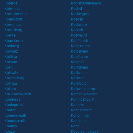
Koblenz
Koblenz-Rübenach
Kobylnica
Kochel
Kockelscheuer
Kockengen
Kodersdorf
Koedijk
Koekange
Koekelare
Koekelberg
Koerich
Koersel
Koewacht
Kogenheim
Kohfidisch
Kohlberg
Kolbermoor
Kolbnitz
Kolbsheim
Kolding
Kolešovice
Kolham
Kolhorn
Kolín
Kolitzheim
Kolkwitz
Kollbrunn
Kollerschlag
Kollmar
Kollnau
Kollnburg
Kollum
Kollumerpomp
Kollumersweach
Komen-Waasten
Kondoros
Koningshooikt
Koningslust
Koninko
Konken
Konnersreuth
Konnersreuth
Konolfingen
Konradsreuth
Konstanz
Kontich
Konz
Konzell
Koog aan de Zaan