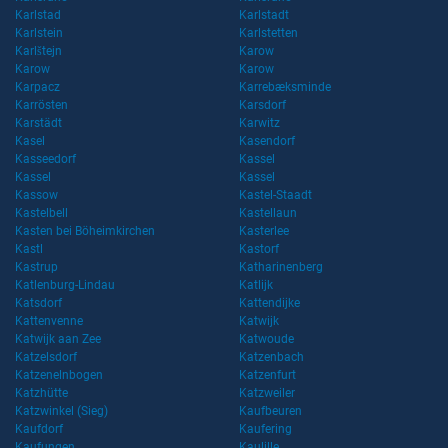
Karlstad
Karlstadt
Karlstein
Karlstetten
Karlštejn
Karow
Karow
Karow
Karpacz
Karrebæksminde
Karrösten
Karsdorf
Karstädt
Karwitz
Kasel
Kasendorf
Kasseedorf
Kassel
Kassel
Kassel
Kassow
Kastel-Staadt
Kastelbell
Kastellaun
Kasten bei Böheimkirchen
Kasterlee
Kastl
Kastorf
Kastrup
Katharinenberg
Katlenburg-Lindau
Katlijk
Katsdorf
Kattendijke
Kattenvenne
Katwijk
Katwijk aan Zee
Katwoude
Katzelsdorf
Katzenbach
Katzenelnbogen
Katzenfurt
Katzhütte
Katzweiler
Katzwinkel (Sieg)
Kaufbeuren
Kaufdorf
Kaufering
Kaufungen
Kaulille