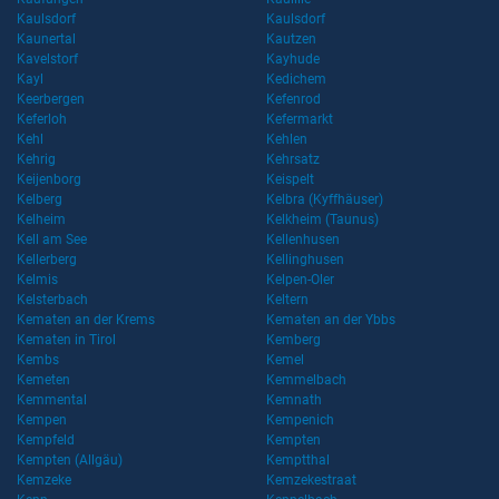
Kaulsdorf
Kaulsdorf
Kaunertal
Kautzen
Kavelstorf
Kayhude
Kayl
Kedichem
Keerbergen
Kefenrod
Keferloh
Kefermarkt
Kehl
Kehlen
Kehrig
Kehrsatz
Keijenborg
Keispelt
Kelberg
Kelbra (Kyffhäuser)
Kelheim
Kelkheim (Taunus)
Kell am See
Kellenhusen
Kellerberg
Kellinghusen
Kelmis
Kelpen-Oler
Kelsterbach
Keltern
Kematen an der Krems
Kematen an der Ybbs
Kematen in Tirol
Kemberg
Kembs
Kemel
Kemeten
Kemmelbach
Kemmental
Kemnath
Kempen
Kempenich
Kempfeld
Kempten
Kempten (Allgäu)
Kemptthal
Kemzeke
Kemzekestraat