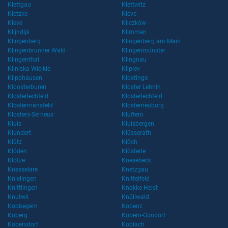
Klettgau
Klettwitz
Kletzke
Kleve
Kleve
Kliczków
Klijndijk
Klimmen
Klingenberg
Klingenberg am Main
Klingenbrunner Wald
Klingenmünster
Klingenthal
Klingnau
Kliniska Wielkie
Kliplev
Klipphausen
Kloetinge
Kloosterburen
Kloster Lehnin
Klosterlechfeld
Klosterlechfeld
Klostermansfeld
Klosterneuburg
Klosters-Serneus
Kluftern
Kluis
Kluisbergen
Klundert
Klüsserath
Klütz
Klöch
Klöden
Klösterle
Klötze
Knesebeck
Knesselare
Knetzgau
Knielingen
Knittelfeld
Knittlingen
Knokke-Heist
Knutwil
Knüllwald
Kobbegem
Kobenz
Koberg
Kobern-Gondorf
Kobersdorf
Koblach