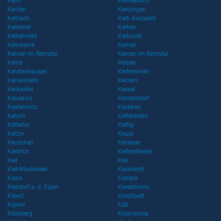
Kenn
Kennelbach
Kenten
Kenzingen
Kerbach
Kerk Avezaath
Kerkdriel
Kerken
Kerkenveld
Kerkrade
Kerkwerve
Kernen
Kernen im Remstal
Kernen im Remstal
Kerns
Kerpen
Kerstenhausen
Kerteminde
Kervenheim
Kerzers
Keskastel
Kessel
Kessel-Lo
Kesselsdorf
Kestenholz
Kesteren
Ketsch
Kettenheim
Kettenis
Kettig
Ketzin
Keula
Keuschen
Kevelaer
Kiedrich
Kiefersfelden
Kiel
Kiel
Kiel-Windeweer
Kieldrecht
Kiens
Kierspe
Kiesdorf a. d. Eigen
Kieselbronn
Kiewit
Kiischpelt
Kijewo
Kilb
Kilchberg
Kiliansroda