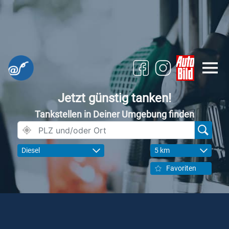
Jetzt günstig tanken!
Tankstellen in Deiner Umgebung finden
Diesel
5 km
Favoriten