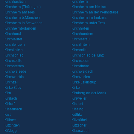
Kirchhaslach
Kirchheim
Kirchheim (Thüringen)
Kirchheim am Neckar
Kirchheim am Ries
Kirchheim an der Weinstraße
Kirchheim b.München
Kirchheim im Innkreis
Kirchheim in Schwaben
Kirchheim unter Teck
Kirchheimbolanden
Kirchhofen
Kirchhorst
Kirchhundem
Kirchlauter
Kirchleerau
Kirchlengern
Kirchlinteln
Kirchlinteln
Kirchroth
Kirchschlag
Kirchschlag bei Linz
Kirchseelte
Kirchseeon
Kirchstetten
Kirchtimke
Kirchwalsede
Kirchweidach
Kirchworbis
Kirchzarten
Kirchzell
Kirke Eskilstrup
Kirke Såby
Kirkel
Kirn
Kirnberg an der Mank
Kirrlach
Kirrweiler
Kirtorf
Kisdorf
Kisselbach
Kissing
Kist
Kittlitz
Kittsee
Kitzbühel
Kitzingen
Kitzscher
Kißlegg
Klaaswaal