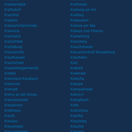
Krabbendijke
Kraftisried
Kraftsdorf
Kraiburg am Inn
Kraichtal
Krailling
Krajków
Krakaudorf
Krakauhintermühlen
Krakow am See
Kralovice
Kralupy nad Vltavou
Kramsach
Kranenburg
Kranichfeld
Kranzberg
Kratzeburg
Krauchenwies
Krauschwitz
Krausnick-Groß Wasserburg
Krauthausen
Krautheim
Krautscheid
Kray
Krayenberggemeinde
Krebeck
Krefeld
Kreiensen
Kreimbach-Kaulbach
Kreischa
Kremmen
Krempe
Krempel
Kremperheide
Krems an der Donau
Krems II
Kremsmünster
Krenglbach
Kressbronn
Kretz
Kretzhaus
Kretzschau
Kreuth
Kreuttal
Kreuzau
Kreuzberg
Kreuzlingen
Kreuztal
Kreuzwertheim
Krewerd