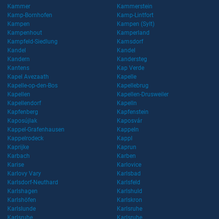
Kammer
Kammerstein
Kamp-Bornhofen
Kamp-Lintfort
Kampen
Kampen (Sylt)
Kampenhout
Kamperland
Kampfeld-Siedlung
Kamsdorf
Kandel
Kandel
Kandern
Kandersteg
Kantens
Kap Verde
Kapel Avezaath
Kapelle
Kapelle-op-den-Bos
Kapellebrug
Kapellen
Kapellen-Drusweiler
Kapellendorf
Kapelln
Kapfenberg
Kapfenstein
Kaposújlak
Kaposvár
Kappel-Grafenhausen
Kappeln
Kappelrodeck
Kappl
Kaprijke
Kaprun
Karbach
Karben
Karise
Karlovice
Karlovy Vary
Karlsbad
Karlsdorf-Neuthard
Karlsfeld
Karlshagen
Karlshuld
Karlshöfen
Karlskron
Karlslunde
Karlsruhe
Karlsruhe
Karlsruhe