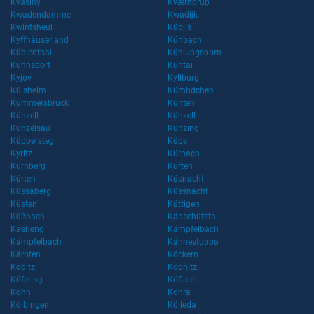
Kvasiny
Kværndrup
Kwadendamme
Kwadijk
Kwintsheul
Küblis
Kyffhäuserland
Kühbach
Kühlenthal
Kühlungsborn
Kühnsdorf
Kühtai
Kyjov
Kyllburg
Külsheim
Kümbdchen
Kümmersbruck
Künten
Künzell
Künzell
Künzelsau
Künzing
Küppersteg
Küps
Kyritz
Kürnach
Kürnberg
Kürten
Kürten
Küsnacht
Küssaberg
Küssnacht
Küsten
Küttigen
Küßnach
Käbschütztal
Käerjeng
Kämpfelbach
Kämpfelbach
Kännestubba
Kärnten
Köckern
Köditz
Ködnitz
Köfering
Köflach
Köhn
Köhra
Kölbingen
Kölleda