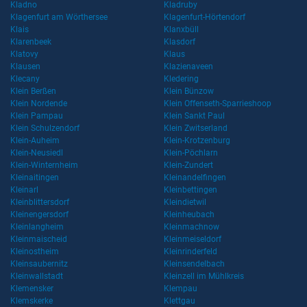
Kladno
Kladruby
Klagenfurt am Wörthersee
Klagenfurt-Hörtendorf
Klais
Klanxbüll
Klarenbeek
Klasdorf
Klatovy
Klaus
Klausen
Klazienaveen
Klecany
Kledering
Klein Berßen
Klein Bünzow
Klein Nordende
Klein Offenseth-Sparrieshoop
Klein Pampau
Klein Sankt Paul
Klein Schulzendorf
Klein Zwitserland
Klein-Auheim
Klein-Krotzenburg
Klein-Neusiedl
Klein-Pöchlarn
Klein-Winternheim
Klein-Zundert
Kleinaitingen
Kleinandelfingen
Kleinarl
Kleinbettingen
Kleinblittersdorf
Kleindietwil
Kleinengersdorf
Kleinheubach
Kleinlangheim
Kleinmachnow
Kleinmaischeid
Kleinmeiseldorf
Kleinostheim
Kleinrinderfeld
Kleinsaubernitz
Kleinsendelbach
Kleinwallstadt
Kleinzell im Mühlkreis
Klemensker
Klempau
Klemskerke
Klettgau