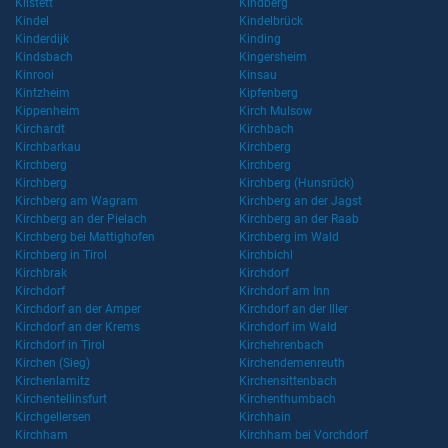
Kilstett
Kindberg
Kindel
Kindelbrück
Kinderdijk
Kinding
Kindsbach
Kingersheim
Kinrooi
Kinsau
Kintzheim
Kipfenberg
Kippenheim
Kirch Mulsow
Kirchardt
Kirchbach
Kirchbarkau
Kirchberg
Kirchberg
Kirchberg
Kirchberg
Kirchberg (Hunsrück)
Kirchberg am Wagram
Kirchberg an der Jagst
Kirchberg an der Pielach
Kirchberg an der Raab
Kirchberg bei Mattighofen
Kirchberg im Wald
Kirchberg in Tirol
Kirchbichl
Kirchbrak
Kirchdorf
Kirchdorf
Kirchdorf am Inn
Kirchdorf an der Amper
Kirchdorf an der Iller
Kirchdorf an der Krems
Kirchdorf im Wald
Kirchdorf in Tirol
Kirchehrenbach
Kirchen (Sieg)
Kirchendemenreuth
Kirchenlamitz
Kirchensittenbach
Kirchentellinsfurt
Kirchenthumbach
Kirchgellersen
Kirchhain
Kirchham
Kirchham bei Vorchdorf