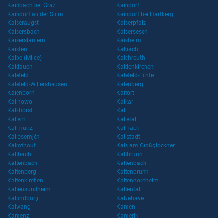
Kainbach bei Graz
Kaindorf
Kaindorf an der Sulm
Kaindorf bei Hartberg
Kaiseraugst
Kaiserpfalz
Kaisersbach
Kaisersesch
Kaiserslautern
Kaisheim
Kaisten
Kalbach
Kalbe (Milde)
Kalchreuth
Kaldauen
Kaldenkirchen
Kalefeld
Kalefeld-Echte
Kalefeld-Willershausen
Kalenberg
Kalenborn
Kalfort
Kalinowo
Kalkar
Kalkhorst
Kall
Kallern
Kalletal
Kallmünz
Kallnach
Kállósemjén
Kallstadt
Kalmthout
Kals am Großglockner
Kaltbach
Kaltbrunn
Kaltenbach
Kaltenbach
Kaltenberg
Kaltenbrunn
Kaltenkirchen
Kaltennordheim
Kaltensundheim
Kaltental
Kalundborg
Kalvehave
Kalwang
Kamen
Kamenz
Kamerik