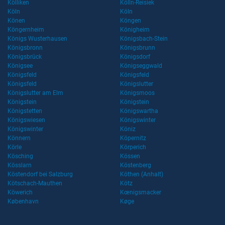
Kölliken
Kölln-Reisiek
Köln
Köln
Könen
Köngen
Köngernheim
Königheim
Königs Wusterhausen
Königsbach-Stein
Königsbronn
Königsbrunn
Königsbrück
Königsdorf
Königsee
Königseggwald
Königsfeld
Königsfeld
Königsfeld
Königslutter
Königslutter am Elm
Königsmoos
Königstein
Königstein
Königstetten
Königswartha
Königswiesen
Königswinter
Königswinter
Köniz
Könnern
Köpernitz
Körle
Körperich
Kösching
Kössen
Kösslarn
Köstenberg
Köstendorf bei Salzburg
Köthen (Anhalt)
Kötschach-Mauthen
Kötz
Köwerich
Kœnigsmacker
København
Køge