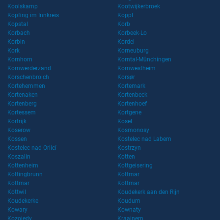
Koolskamp
Kootwijkerbroek
Kopfing im Innkreis
Koppl
Kopstal
Korb
Korbach
Korbeek-Lo
Korbin
Kordel
Kork
Korneuburg
Kornhorn
Korntal-Münchingen
Kornwerderzand
Kornwestheim
Korschenbroich
Korsør
Kortehemmen
Kortemark
Kortenaken
Kortenbeck
Kortenberg
Kortenhoef
Kortessem
Kortgene
Kortrijk
Kosel
Koserow
Kosmonosy
Kossen
Kostelec nad Labem
Kostelec nad Orlicí
Kostrzyn
Koszalin
Kotten
Kottenheim
Kottgeisering
Kottingbrunn
Kottmar
Kottmar
Kottmar
Kottwil
Koudekerk aan den Rijn
Koudekerke
Koudum
Kowary
Kownaty
Kozojedy
Kraainem