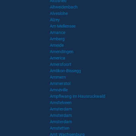
Altusried
Altweidenbach
Alveslohe
Alzey
Am Mellensee
Amance
Amberg
Ameide
Amendingen
America
Amersfoort
Amlikon-Bissegg
Ammern
Ammerstol
Amnéville
Ampflwang im Hausruckwald
Amstelveen
Amsterdam
Amsterdam
Amsterdam
Amstetten
Amt Wachsenburg