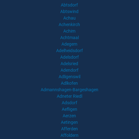
Abtsdorf
Abtswind
Achau
Achenkirch
Achim
Achtmaal
Adegem
Adelheidsdorf
Adelsdorf
Adelsried
Adendorf
Adligenswil
Adlkofen
Admannshagen-Bargeshagen
Adneter Riedl
Adsdorf
Aefligen
Aerzen
Aetingen
Afferden
Affoldern