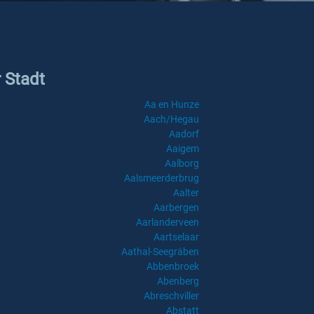
r Stadt
Aa en Hunze
Aach/Hegau
Aadorf
Aaigem
Aalborg
Aalsmeerderbrug
Aalter
Aarbergen
Aarlanderveen
Aartselaar
Aathal-Seegräben
Abbenbroek
Abenberg
Abreschviller
Abstatt