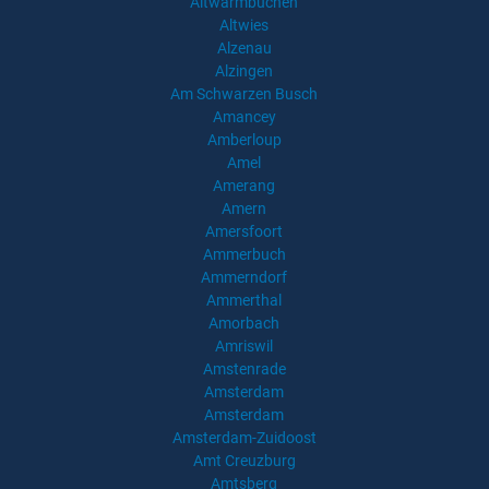
Altwarmbüchen
Altwies
Alzenau
Alzingen
Am Schwarzen Busch
Amancey
Amberloup
Amel
Amerang
Amern
Amersfoort
Ammerbuch
Ammerndorf
Ammerthal
Amorbach
Amriswil
Amstenrade
Amsterdam
Amsterdam
Amsterdam-Zuidoost
Amt Creuzburg
Amtsberg