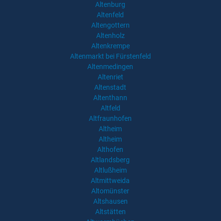
Altenburg
Altenfeld
Altengottern
Altenholz
Altenkrempe
Altenmarkt bei Fürstenfeld
Altenmedingen
Altenriet
Altenstadt
Altenthann
Altfeld
Altfraunhofen
Altheim
Altheim
Althofen
Altlandsberg
Altlußheim
Altmittweida
Altomünster
Altshausen
Altstätten