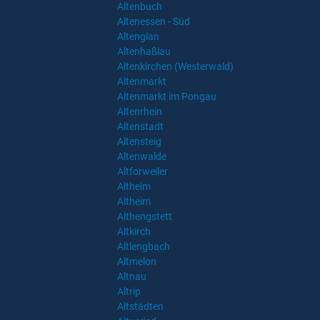
Altenbuch
Altenessen - Süd
Altenglan
Altenhaßlau
Altenkirchen (Westerwald)
Altenmarkt
Altenmarkt im Pongau
Altenrhein
Altenstadt
Altensteig
Altenwalde
Altforweiler
Altheim
Altheim
Althengstett
Altkirch
Altlengbach
Altmelon
Altnau
Altrip
Altstädten