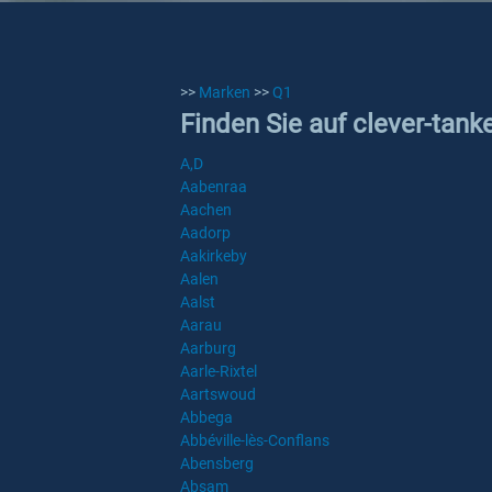
>>
Marken
>>
Q1
Finden Sie auf clever-tank
A,D
Aabenraa
Aachen
Aadorp
Aakirkeby
Aalen
Aalst
Aarau
Aarburg
Aarle-Rixtel
Aartswoud
Abbega
Abbéville-lès-Conflans
Abensberg
Absam