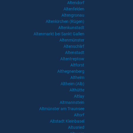
Altendorf
Altenfelden
Altengronau
Altenkirchen (Rügen)
Altenkunstadt
Altenmarkt bei Sankt Gallen
Altenmünster
Altenschlirf
Altenstadt
Altentreptow
Altforst
Althegnenberg
Altheim
Altheim (Alb)
Althütte
Altlay
Altmannstein
Altmünster am Traunsee
Altorf
Altstadt Kleinbasel
Altusried