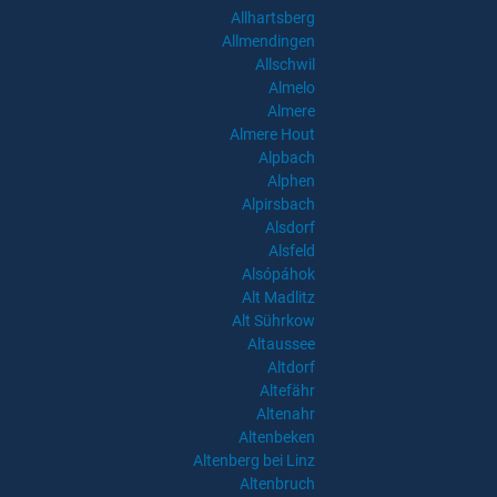
Allhartsberg
Allmendingen
Allschwil
Almelo
Almere
Almere Hout
Alpbach
Alphen
Alpirsbach
Alsdorf
Alsfeld
Alsópáhok
Alt Madlitz
Alt Sührkow
Altaussee
Altdorf
Altefähr
Altenahr
Altenbeken
Altenberg bei Linz
Altenbruch