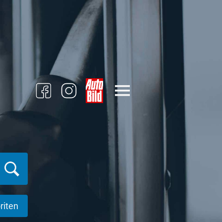
riten