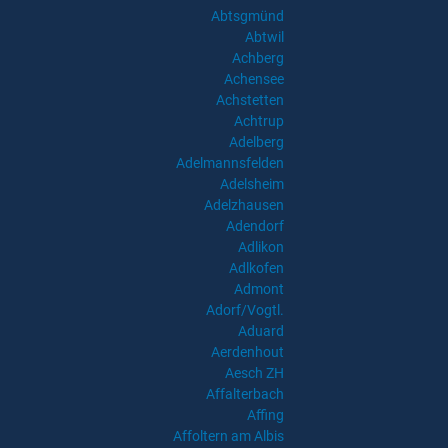
Abtsgmünd
Abtwil
Achberg
Achensee
Achstetten
Achtrup
Adelberg
Adelmannsfelden
Adelsheim
Adelzhausen
Adendorf
Adlikon
Adlkofen
Admont
Adorf/Vogtl.
Aduard
Aerdenhout
Aesch ZH
Affalterbach
Affing
Affoltern am Albis