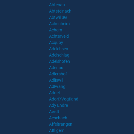
Abtenau
Abtsteinach
Abtwil SG
Achenheim
Achern
Achterveld
Acquoy
Adelebsen
Adelschlag
Adelshofen
Adenau
Adlershof
Adliswil
Adlwang
Adnet
Adorf/Vogtland
Ady Endre
Aerdt
Aeschach
Affeltrangen
Affligem