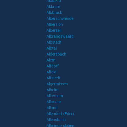
Akasztó
Akkrum
Albbruck
Alberschwende
Albersloh
Alberzell
Albrandswaard
Albstadt
Albtal
Aldersbach
Alem
Alfdorf
Alfeld
Alfstedt
Algermissen
Alheim
Alkersum
Alkmaar
Alland
Allendorf (Eder)
Allensbach
Alleringersleben