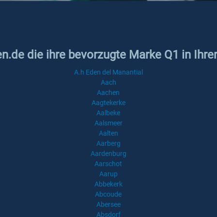
en.de die ihre bevorzugte Marke Q1 in Ihre
A.h Eden del Manantial
Aach
Aachen
Aagtekerke
Aalbeke
Aalsmeer
Aalten
Aarberg
Aardenburg
Aarschot
Aarup
Abbekerk
Abcoude
Abersee
Absdorf