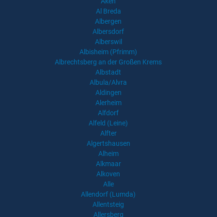
Aken
Al Breda
Albergen
Albersdorf
Alberswil
Albisheim (Pfrimm)
Albrechtsberg an der Großen Krems
Albstadt
Albula/Alvra
Aldingen
Alerheim
Alfdorf
Alfeld (Leine)
Alfter
Algertshausen
Alheim
Alkmaar
Alkoven
Alle
Allendorf (Lumda)
Allentsteig
Allersberg