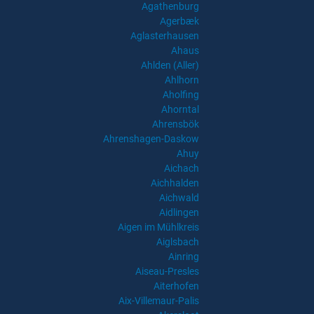
Agathenburg
Agerbæk
Aglasterhausen
Ahaus
Ahlden (Aller)
Ahlhorn
Aholfing
Ahorntal
Ahrensbök
Ahrenshagen-Daskow
Ahuy
Aichach
Aichhalden
Aichwald
Aidlingen
Aigen im Mühlkreis
Aiglsbach
Ainring
Aiseau-Presles
Aiterhofen
Aix-Villemaur-Palis