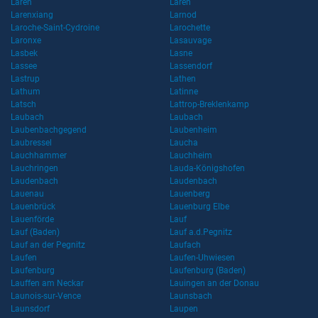
Laren
Laren
Larenxiang
Larnod
Laroche-Saint-Cydroine
Larochette
Laronxe
Lasauvage
Lasbek
Lasne
Lassee
Lassendorf
Lastrup
Lathen
Lathum
Latinne
Latsch
Lattrop-Breklenkamp
Laubach
Laubach
Laubenbachgegend
Laubenheim
Laubressel
Laucha
Lauchhammer
Lauchheim
Lauchringen
Lauda-Königshofen
Laudenbach
Laudenbach
Lauenau
Lauenberg
Lauenbrück
Lauenburg Elbe
Lauenförde
Lauf
Lauf (Baden)
Lauf a.d.Pegnitz
Lauf an der Pegnitz
Laufach
Laufen
Laufen-Uhwiesen
Laufenburg
Laufenburg (Baden)
Lauffen am Neckar
Lauingen an der Donau
Launois-sur-Vence
Launsbach
Launsdorf
Laupen