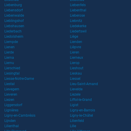
Liebenburg
Liebenfels
Liebensdorf
Liebenthal
Liebenwalde
Lieberose
Lieblingshof
Liebnitz
Liebshausen
Liedekerke
Liederbach
Liedertswil
Liedolsheim
Liège
Liempde
Lienden
Lienen
Lièpvre
Lierde
Lieren
Lierna
Lierneux
Liernu
Lierop
Lierschied
Lieshout
Liesingtal
Lieskau
Liesse-Notre-Dame
Liessel
Liestal
Lieu-Saint-Amand
Lievegem
Lievelde
Lieveren
Liezele
Liezen
Liffol-le-Grand
Liggersdorf
Ligist
Lignières
Ligny-en-Barrois
Ligny-en-Cambrésis
Ligny-le-Châtel
Lijnden
Lilienfeld
Lilienthal
Lille