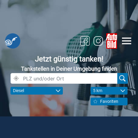
Jetzt günstig tanken!
Tankstellen in Deiner Umgebung finden
Diesel
5 km
Favoriten