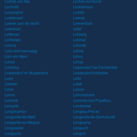
Lochen am See
Loches-sur-Ource
Lochristi
Lockenhaus
Locquignol
Loddin
Lodelinsart
Loenen
Loenen aan de Vecht
Loenersloot
Loenhout
Lofer
Loffenau
Lohberg
Lohfelden
Lohmar
Lohme
Lohmen
Lohn-Ammannsegg
Lohne
Lohr am Main
Lohra
Lohsa
Lohsa
Loiching
Loipersdorf bei Fürstenfeld
Loipersdorf im Burgenland
Loipersdorf-Kitzladen
Loisy
Loitz
Lokeren
Loket
Lollar
Lollum
Lomm
Lommatzsch
Lommel
Lomnice nad Popelkou
Lompret
Londerzeel
Longchamps
Longeau-Percey
Longeville-lès-Metz
Longeville-lès-Saint-Avold
Longeville-sur-Mogne
Longkamp
Longueville
Longuich
Longuyon
Longvic