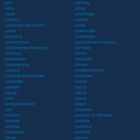
Lehr
Lehrberg
Lehre
Lehrte
Leiben
Leibertingen
Leiblfing
Leibnitz
Leichlingen (Rheinland)
Leiden
Leiden
Leidenhofen
Leiderdorp
Leidersbach
Leidschendam
Leidschendam-Voorburg
Leidschenveen-Ypenburg
Leimbach
Leimbach
Leimen
Leimersheim
Leimuiden
Leimuiderbrug
Leinach
Leinburg
Leinefelde-Worbis
Leinfelden-Echterdingen
Leingarten
Leinsweiler
Leinzell
Leipheim
Leipzig
Leipzig
Leipzig
Leiria
Leisnig
Leithaprodersdorf
Leiwen
Lejre
Lekkerkerk
Lelystad
Lembach im Mühlkreis
Lembeek
Lembeke
Lemberg
Lembruch
Lemelerveld
Lemförde
Lemgo
Lemmer