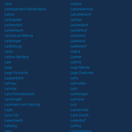
Laax
Labenz
Labergement-Sainte-Marie
Laberweinting
Laboe
Labuttendorf
Lachapelle
Lachen
Lachendorf
Lachendorf
Lackenbach
Lackenhof
Lacroix-sur-Meuse
Lacuisine
Ladbergen
Ladelund
Ladenburg
Ladendorf
Ladis
Ladná
Ladoix-Serrigny
Laeken
Laer
Lafnitz
Lage
Lage Mierde
Lage Vuursche
Lage Zwaluwe
Laggenbeck
Lahn
Lahnau
Lahnstein
Lahntal
Lahr
Lahr/Schwarzwald
Laichingen
Laichingen
Laimach
Laimbach am Ostrong
Laiz
Lajen
Lajosmizse
Lake City
Lake Zurich
Lakenheath
Lalendorf
Lallaing
Lalling
Lam
Lamadelaine