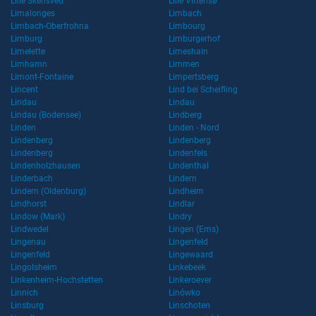
Lille Skensved
Lille Vittensø
Limalonges
Limbach
Limbach-Oberfrohna
Limbourg
Limburg
Limburgerhof
Limelette
Limeshain
Limhamn
Limmen
Limont-Fontaine
Limpertsberg
Lincent
Lind bei Scheifling
Lindau
Lindau
Lindau (Bodensee)
Lindberg
Linden
Linden - Nord
Lindenberg
Lindenberg
Lindenberg
Lindenfels
Lindenholzhausen
Lindenthal
Linderbach
Lindern
Lindern (Oldenburg)
Lindheim
Lindhorst
Lindlar
Lindow (Mark)
Lindry
Lindwedel
Lingen (Ems)
Lingenau
Lingenfeld
Lingenfeld
Lingewaard
Lingolsheim
Linkebeek
Linkenheim-Hochstetten
Linkeroever
Linnich
Linówko
Linsburg
Linschoten