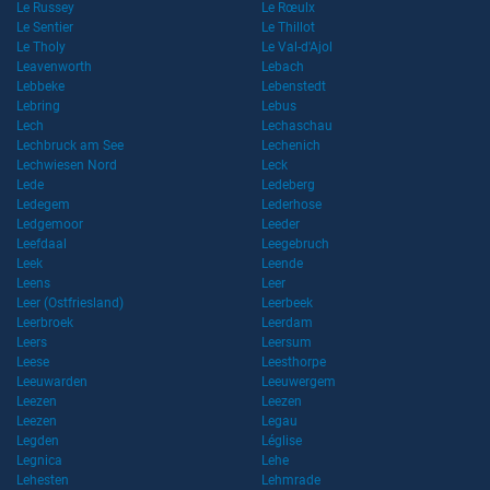
Le Russey
Le Rœulx
Le Sentier
Le Thillot
Le Tholy
Le Val-d'Ajol
Leavenworth
Lebach
Lebbeke
Lebenstedt
Lebring
Lebus
Lech
Lechaschau
Lechbruck am See
Lechenich
Lechwiesen Nord
Leck
Lede
Ledeberg
Ledegem
Lederhose
Ledgemoor
Leeder
Leefdaal
Leegebruch
Leek
Leende
Leens
Leer
Leer (Ostfriesland)
Leerbeek
Leerbroek
Leerdam
Leers
Leersum
Leese
Leesthorpe
Leeuwarden
Leeuwergem
Leezen
Leezen
Leezen
Legau
Legden
Léglise
Legnica
Lehe
Lehesten
Lehmrade