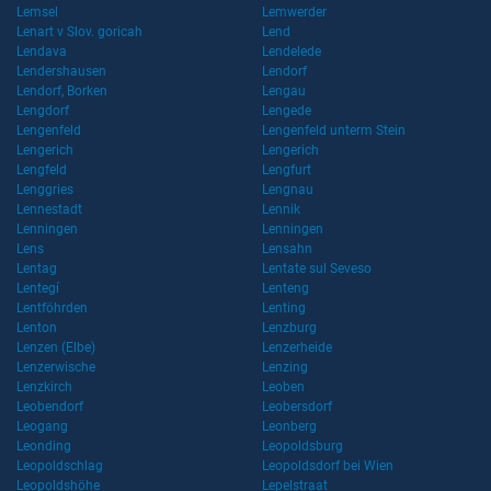
Lemsel
Lemwerder
Lenart v Slov. goricah
Lend
Lendava
Lendelede
Lendershausen
Lendorf
Lendorf, Borken
Lengau
Lengdorf
Lengede
Lengenfeld
Lengenfeld unterm Stein
Lengerich
Lengerich
Lengfeld
Lengfurt
Lenggries
Lengnau
Lennestadt
Lennik
Lenningen
Lenningen
Lens
Lensahn
Lentag
Lentate sul Seveso
Lentegí
Lenteng
Lentföhrden
Lenting
Lenton
Lenzburg
Lenzen (Elbe)
Lenzerheide
Lenzerwische
Lenzing
Lenzkirch
Leoben
Leobendorf
Leobersdorf
Leogang
Leonberg
Leonding
Leopoldsburg
Leopoldschlag
Leopoldsdorf bei Wien
Leopoldshöhe
Lepelstraat