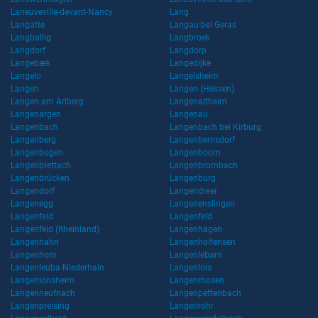
Laneuveville-devant-Nancy
Lang
Langatte
Langau bei Geras
Langballig
Langbroek
Langdorf
Langdorp
Langebæk
Langedijke
Langelo
Langelsheim
Langen
Langen (Hessen)
Langen am Arlberg
Langenaltheim
Langenargen
Langenau
Langenbach
Langenbach bei Kirburg
Langenberg
Langenbernsdorf
Langenbogen
Langenboom
Langenbrettach
Langenbrombach
Langenbrücken
Langenburg
Langendorf
Langendreer
Langenegg
Langenenslingen
Langenfeld
Langenfeld
Langenfeld (Rheinland)
Langenhagen
Langenhahn
Langenholtensen
Langenhorn
Langenlebarn
Langenleuba-Niederhain
Langenlois
Langenlonsheim
Langenmosen
Langenneufnach
Langenpettenbach
Langenpreising
Langenrohr