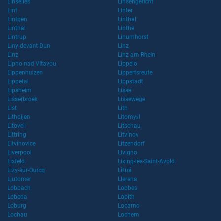
Linselles
Linsengericht
Lint
Linter
Lintgen
Linthal
Linthal
Linthe
Lintrup
Linumhorst
Liny-devant-Dun
Linz
Linz
Linz am Rhein
Lipno nad Vltavou
Lippelo
Lippenhuizen
Lippertsreute
Lippetal
Lippstadt
Lipsheim
Lisse
Lisserbroek
Lissewege
List
Lith
Lithoijen
Litomyšl
Litovel
Litschau
Littring
Litvínov
Litvínovice
Litzendorf
Liverpool
Livigno
Lixfeld
Lixing-lès-Saint-Avold
Lizy-sur-Ourcq
Líšná
Ljutomer
Llerena
Lobbach
Lobbes
Lobeda
Lobith
Loburg
Locarno
Lochau
Lochem