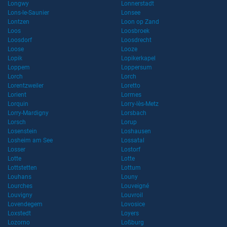
Longwy
Lonnerstadt
Lons-le-Saunier
Lonsee
Lontzen
Loon op Zand
Loos
Loosbroek
Loosdorf
Loosdrecht
Loose
Looze
Lopik
Lopikerkapel
Loppem
Loppersum
Lorch
Lorch
Lorentzweiler
Loretto
Lorient
Lormes
Lorquin
Lorry-lès-Metz
Lorry-Mardigny
Lorsbach
Lorsch
Lorup
Losenstein
Loshausen
Losheim am See
Lossatal
Losser
Lostorf
Lotte
Lotte
Lottstetten
Lottum
Louhans
Louny
Lourches
Louveigné
Louvigny
Louvroil
Lovendegem
Lovosice
Loxstedt
Loyers
Lozorno
Loßburg