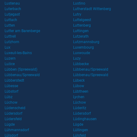
Lustenau
Lustino
Luterbach
Lutherstadt Wittenberg
Lutjegast
Lutry
Luttach
Luttelgeest
Lutten
Luttenberg
Lutter am Barenberge
Luttingen
Luttrell
Lutzerath
Lutzhorn
Lutzmannsburg
Lux
Luxembourg
Luxeuil-les-Bains
Luxwoude
Luzern
Luzy
Lužice
Lübbecke
Lübben (Spreewald)
Lübbenau/Spreewald
Lübbenau/Spreewald
Lübbenau/Spreewald
Lübberstedt
Lübeck
Lübesse
Lübow
Lübstorf
Lübtheen
Lübz
Lychen
Lüchow
Lüchow
Lüdenscheid
Lüderitz
Lüdersdorf
Lüdersdorf
Lüdersfeld
Lüdinghausen
Lügde
Lügde
Lühmannsdorf
Lüllingen
Lülsdorf
Lülsfeld