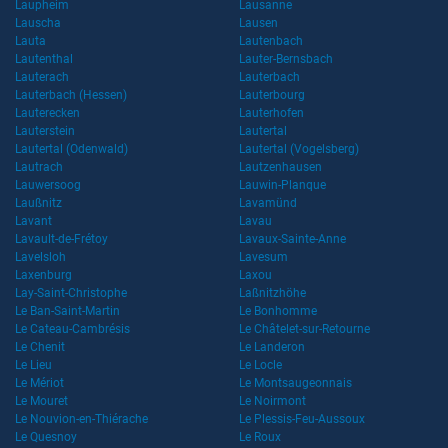
Laupheim
Lausanne
Lauscha
Lausen
Lauta
Lautenbach
Lautenthal
Lauter-Bernsbach
Lauterach
Lauterbach
Lauterbach (Hessen)
Lauterbourg
Lauterecken
Lauterhofen
Lauterstein
Lautertal
Lautertal (Odenwald)
Lautertal (Vogelsberg)
Lautrach
Lautzenhausen
Lauwersoog
Lauwin-Planque
Laußnitz
Lavamünd
Lavant
Lavau
Lavault-de-Frétoy
Lavaux-Sainte-Anne
Lavelsloh
Lavesum
Laxenburg
Laxou
Lay-Saint-Christophe
Laßnitzhöhe
Le Ban-Saint-Martin
Le Bonhomme
Le Cateau-Cambrésis
Le Châtelet-sur-Retourne
Le Chenit
Le Landeron
Le Lieu
Le Locle
Le Mériot
Le Montsaugeonnais
Le Mouret
Le Noirmont
Le Nouvion-en-Thiérache
Le Plessis-Feu-Aussoux
Le Quesnoy
Le Roux