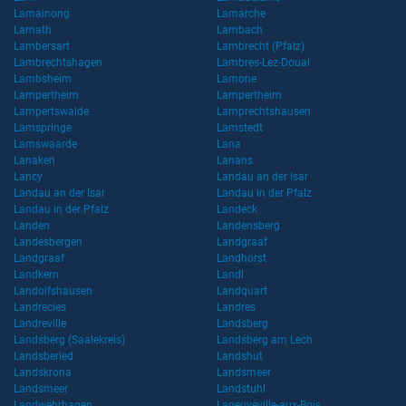
Lamainong
Lamarche
Lamath
Lambach
Lambersart
Lambrecht (Pfalz)
Lambrechtshagen
Lambres-Lez-Douai
Lambsheim
Lamone
Lampertheim
Lampertheim
Lampertswalde
Lamprechtshausen
Lamspringe
Lamstedt
Lamswaarde
Lana
Lanaken
Lanans
Lancy
Landau an der Isar
Landau an der Isar
Landau in der Pfalz
Landau in der Pfalz
Landeck
Landen
Landensberg
Landesbergen
Landgraaf
Landgraaf
Landhorst
Landkern
Landl
Landolfshausen
Landquart
Landrecies
Landres
Landreville
Landsberg
Landsberg (Saalekreis)
Landsberg am Lech
Landsberied
Landshut
Landskrona
Landsmeer
Landsmeer
Landstuhl
Landwehrhagen
Laneuveville-aux-Bois