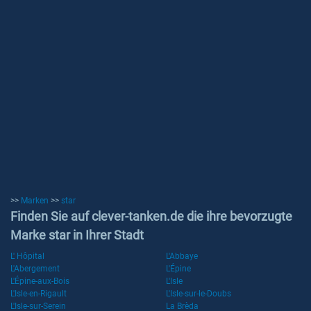
>>
Marken
>>
star
Finden Sie auf clever-tanken.de die ihre bevorzugte
Marke star in Ihrer Stadt
L' Hôpital
L'Abbaye
L'Abergement
L'Épine
L'Épine-aux-Bois
L'Isle
L'Isle-en-Rigault
L'Isle-sur-le-Doubs
L'Isle-sur-Serein
La Brèda