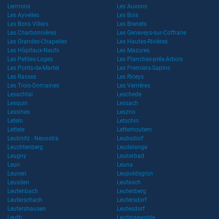
Lermoos
Les Auxons
Les Ayvelles
Les Bois
Les Bons Villers
Les Brenets
Les Charbonnières
Les Geneveys-sur-Coffrane
Les Grandes-Chapelles
Les Hautes-Rivières
Les Hôpitaux-Neufs
Les Mazures
Les Petites-Loges
Les Planches-prés-Arbois
Les Ponts-de-Martel
Les Premiers-Sapins
Les Rasses
Les Riceys
Les Trois-Domaines
Les Verrières
Lesachtal
Leschede
Lesquin
Lessach
Lessines
Leszno
Leteln
Letschin
Lettele
Letterhoutem
Leubnitz - Neuostra
Leubsdorf
Leuchtenberg
Leudelange
Leugny
Leukerbad
Leun
Leuna
Leunen
Leupoldsgrün
Leusden
Leutasch
Leutenbach
Leutenberg
Leuterschach
Leutersdorf
Leutershausen
Leutesdorf
Leuth
Leutingewolde