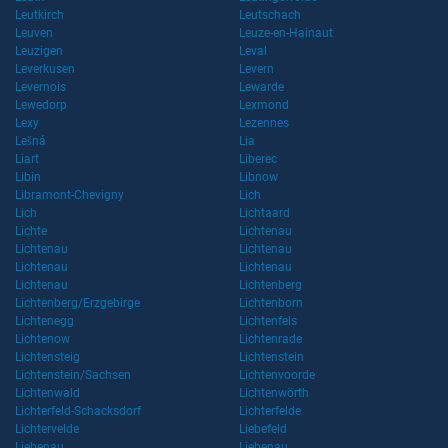
Leutkirch
Leutschach
Leuven
Leuze-en-Hainaut
Leuzigen
Leval
Leverkusen
Levern
Levernois
Lewarde
Lewedorp
Lexmond
Lexy
Lezennes
Lešná
Lia
Liart
Liberec
Libin
Libnow
Libramont-Chevigny
Lich
Lich
Lichtaard
Lichte
Lichtenau
Lichtenau
Lichtenau
Lichtenau
Lichtenau
Lichtenau
Lichtenberg
Lichtenberg/Erzgebirge
Lichtenborn
Lichtenegg
Lichtenfels
Lichtenow
Lichtenrade
Lichtensteig
Lichtenstein
Lichtenstein/Sachsen
Lichtenvoorde
Lichtenwald
Lichtenwörth
Lichterfeld-Schacksdorf
Lichterfelde
Lichtervelde
Liebefeld
Liebenau
Liebenau