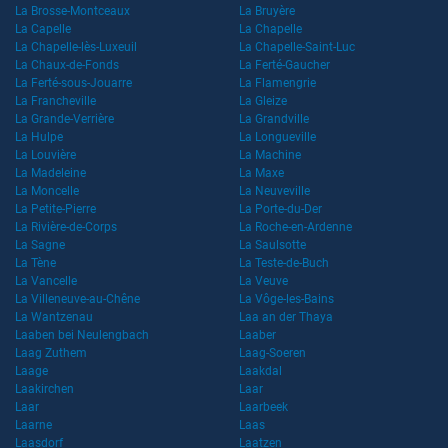
La Brosse-Montceaux
La Bruyère
La Capelle
La Chapelle
La Chapelle-lès-Luxeuil
La Chapelle-Saint-Luc
La Chaux-de-Fonds
La Ferté-Gaucher
La Ferté-sous-Jouarre
La Flamengrie
La Francheville
La Gleize
La Grande-Verrière
La Grandville
La Hulpe
La Longueville
La Louvière
La Machine
La Madeleine
La Maxe
La Moncelle
La Neuveville
La Petite-Pierre
La Porte-du-Der
La Rivière-de-Corps
La Roche-en-Ardenne
La Sagne
La Saulsotte
La Tène
La Teste-de-Buch
La Vancelle
La Veuve
La Villeneuve-au-Chêne
La Vôge-les-Bains
La Wantzenau
Laa an der Thaya
Laaben bei Neulengbach
Laaber
Laag Zuthem
Laag-Soeren
Laage
Laakdal
Laakirchen
Laar
Laar
Laarbeek
Laarne
Laas
Laasdorf
Laatzen