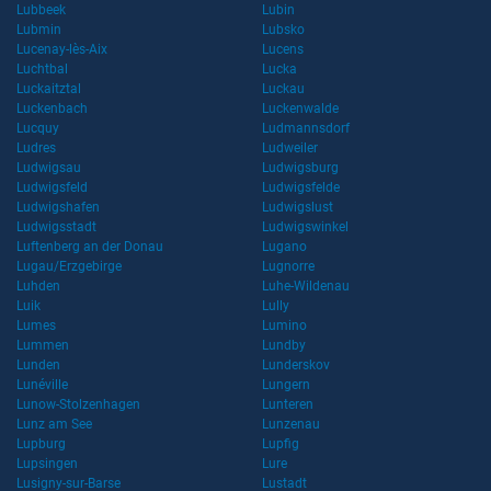
Lubbeek
Lubin
Lubmin
Lubsko
Lucenay-lès-Aix
Lucens
Luchtbal
Lucka
Luckaitztal
Luckau
Luckenbach
Luckenwalde
Lucquy
Ludmannsdorf
Ludres
Ludweiler
Ludwigsau
Ludwigsburg
Ludwigsfeld
Ludwigsfelde
Ludwigshafen
Ludwigslust
Ludwigsstadt
Ludwigswinkel
Luftenberg an der Donau
Lugano
Lugau/Erzgebirge
Lugnorre
Luhden
Luhe-Wildenau
Luik
Lully
Lumes
Lumino
Lummen
Lundby
Lunden
Lunderskov
Lunéville
Lungern
Lunow-Stolzenhagen
Lunteren
Lunz am See
Lunzenau
Lupburg
Lupfig
Lupsingen
Lure
Lusigny-sur-Barse
Lustadt