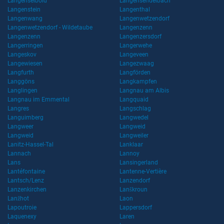
Langenselbold
Langensendelbach
Langenstein
Langenthal
Langenwang
Langenwetzendorf
Langenwetzendorf - Wildetaube
Langenzenn
Langenzenn
Langenzersdorf
Langerringen
Langerwehe
Langeskov
Langeveen
Langewiesen
Langezwaag
Langfurth
Langförden
Langgöns
Langkampfen
Langlingen
Langnau am Albis
Langnau im Emmental
Langquaid
Langres
Langschlag
Languimberg
Langwedel
Langweer
Langweid
Langweid
Langweiler
Lanitz-Hassel-Tal
Lanklaar
Lannach
Lannoy
Lans
Lansingerland
Lantéfontaine
Lantenne-Vertière
Lantsch/Lenz
Lanzendorf
Lanzenkirchen
Lanškroun
Lanžhot
Laon
Lapoutroie
Lappersdorf
Laquenexy
Laren