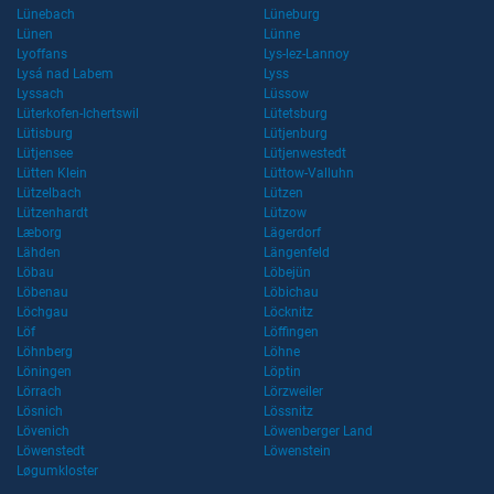
Lünebach
Lüneburg
Lünen
Lünne
Lyoffans
Lys-lez-Lannoy
Lysá nad Labem
Lyss
Lyssach
Lüssow
Lüterkofen-Ichertswil
Lütetsburg
Lütisburg
Lütjenburg
Lütjensee
Lütjenwestedt
Lütten Klein
Lüttow-Valluhn
Lützelbach
Lützen
Lützenhardt
Lützow
Læborg
Lägerdorf
Lähden
Längenfeld
Löbau
Löbejün
Löbenau
Löbichau
Löchgau
Löcknitz
Löf
Löffingen
Löhnberg
Löhne
Löningen
Löptin
Lörrach
Lörzweiler
Lösnich
Lössnitz
Lövenich
Löwenberger Land
Löwenstedt
Löwenstein
Løgumkloster